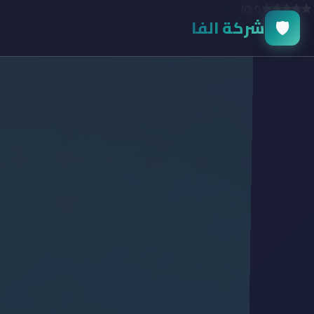
)
0
(
0
🛡️
شركة الفا