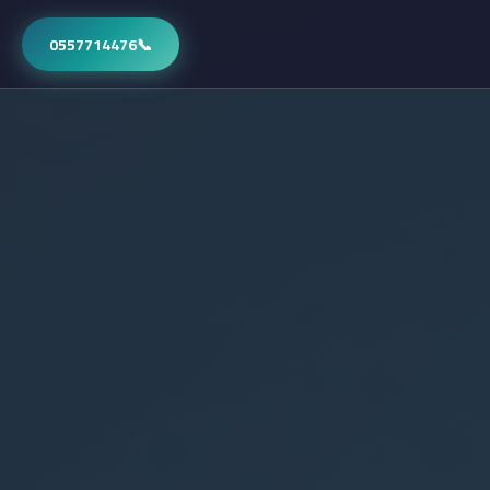
0557714476
📞