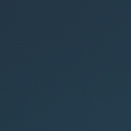
3.57k
3.47k
4.21k