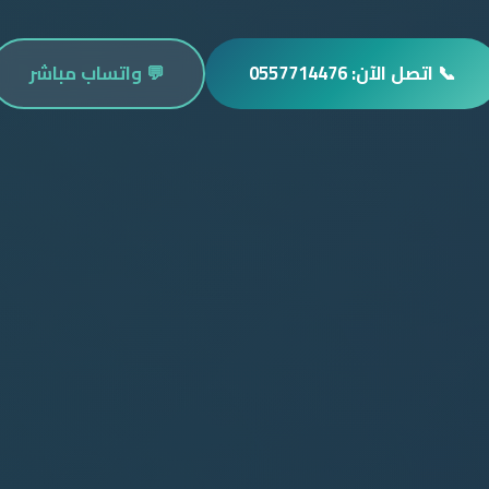
📞 اتصل الآن: 0557714476
💬 واتساب مباشر