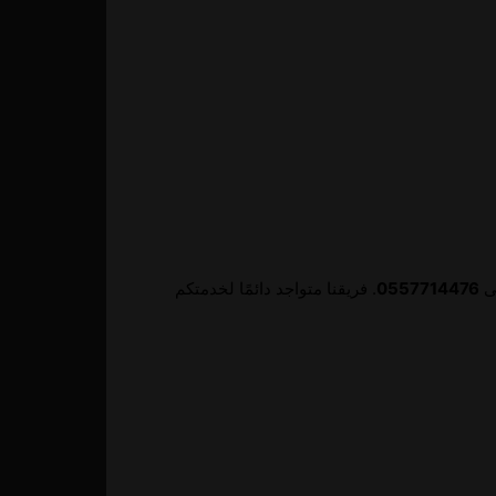
لى
0557714476
. فريقنا متواجد دائمًا لخدمتكم