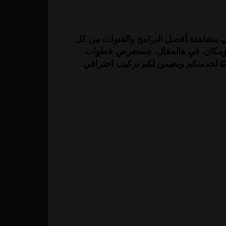
في مشاهدة أفضل البرامج والقنوات من كل
ن ومكان. في هالمقال، بنستعرض خطوات
لية، لا تترددون في الاتصال بنا على 0557714476. فريقنا متواجد دائمًا لخدمتكم ويضمن لكم تركيب احترافي