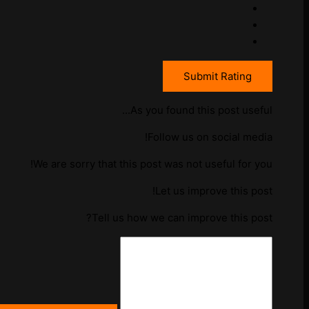
Submit Rating
As you found this post useful...
Follow us on social media!
We are sorry that this post was not useful for you!
Let us improve this post!
Tell us how we can improve this post?