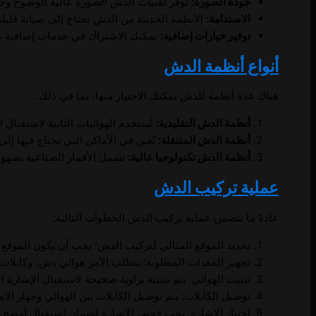
جودة الصورة:
توفر تقنيات الدش الصورة عالية الوضوح وج
الاستدامة:
الأنظمة الحديثة من الدش تحتاج إلى صيانة قليل
توفير خيارات إضافية:
يمكنك الاشتراك في خدمات إضافية مث
أنواع أنظمة الدش
هناك عدة أنظمة للدش يمكنك الاختيار منها، بما في ذلك:
أنظمة الدش التقليدية:
تُستخدم الهوائيات الثابتة لاستقبال ا
أنظمة الدش المتنقلة:
تُعين في الأماكن التي تحتاج فيها إل
أنظمة الدش تكنولوجيا عالية:
تشمل الأقمار الصناعية بسهولة
عملية تركيب الدش
عادةً ما تتضمن عملية تركيب الدش الخطوات التالية:
تحديد الموقع المثالي لتركيب الدش: يجب أن يكون الموقع خال
تجهيز المعدات المطلوبة: يتطلب الأمر هوائي دش، وكابلات،
تثبيت الهوائي: يتم تثبيته بزاوية صحيحة لاستقبال الإشارة ال
توصيل الكابلات: يتم توصيل الكابلات بين الهوائي وجهاز الا
اختبار الإشارة: يجب فحص الإشارة لضمان استقبال أوضح.