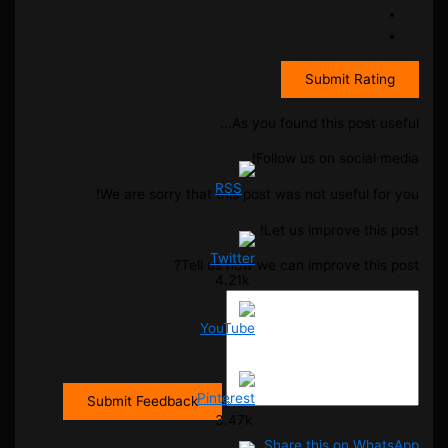
Submit Rating
As you found this post useful...
Follow us on social media!
We are sorry that this post was not useful for you!
Let us improve this post!
Tell us how we can improve this post?
4.21k
Submit Feedback
3.47k
Share this on WhatsApp