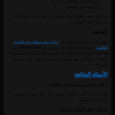
أجور التثبيت والخدمات المقدمة.
المنطقة التي تقع فيها.
من الجيد طلب عطول أسعار مفصلة من عدة شركات لمساعدتك
في اتخاذ القرار المناسب.
الخاتمة
وفي ختام حديثنا، إذا تفكرون في
تركيب دش ستلايت في المدينة
العالمية
، لا تترددوا وتواصلوا معانا على الرقم
0557714476
. نحن
هنا علشان نقدم لكم أفضل خدمة ونضمن لكم تجربة مشاهدة مريحة
وممتعة. شكراً لكم على وقتكم، ونتمنى لكم أوقات مليئة بالترفيه
والمرح!
الأسئلة الشائعة
1. هل يمكنني تركيب الدش بنفسي؟
إذا كانت لديك الخبرة اللازمة، يمكنك ذلك، ولكن يُفضل الاستعانة
بفني لضمان الجودة.
2. كيف أختار أفضل نوع دش؟