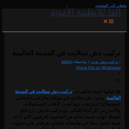
تخطي إلى المحتوى
ألفا للأنظمة الأمنية
تركيب دش ستلايت في المدينة العالمية
/
تركيب دش بدبي
/ بواسطة
admin
Share this on WhatsApp
0
)
0
(
هلا فيكم! اليوم بنتكلم عن
تركيب دش ستلايت في المدينة
العالمية
. وجود دش ستلايت في بيوتكم صار شيء أساسي،
خصوصاً إذا كنت تحب تتبع أحدث الأفلام، المسلسلات،
والأخبار من كل أنحاء العالم. مع تركيب الدش، راح تفتح
لنفسك أبواب جديدة لعالم من المحتوى الترفيهي اللي ما له
حدود. تابعوا معانا في هالمقالة علشان نعرفكم على خطوات