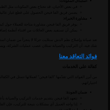
استبدال المكونات:
في بعض الأحيان، قد تحتاج بعض المكونات مثل الطبق
يضمن فريق الفا فيجن الحصول على قطع غيار عالية ا
مشاورة الخبراء:
يوفر فريق الفا فيجن مشاورة متاحة للعملاء حول كيف
يمكن أن تستفيد بعض العائلات من اقتناء أنظمة إضافي
تعد صيانة وإصلاح نظم الدش ستلايت جزءًا لا يتجزأ من ضمان استم
شك فيه، أن التركيب والصيانة تمثلان عصب عمليات الشركة، ويسعى ف
فوائد التعاقد معنا
كفالة على الخدمات
من أبرز الفوائد التي تقدّمها “الفا فيجن” لعملائها تتمثل في الكف
اختياراتهم.
ضمان الجودة:
تتعهد الفا فيجن بتقديم خدمات التركيب والصيانة 
إذا واجه العميل أي مشكلات نتيجة للتركيب، فإن الف
دعم ما بعد الخدمة: