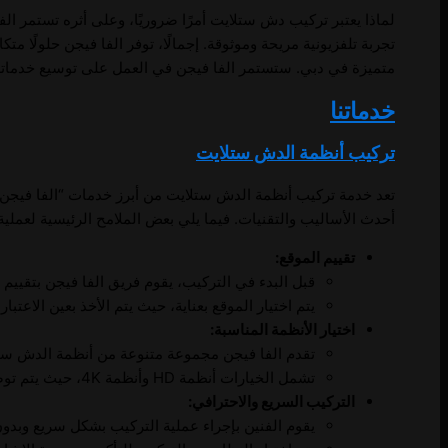
لماذا يعتبر تركيب دش ستلايت أمرًا ضروريًا، وعلى أثره تستمر ال
تجربة تلفزيونية مريحة وموثوقة. إجمالًا، توفر الفا فيجن حلولًا م
متميزة في دبي. ستستمر الفا فيجن في العمل على توسيع خدماتها 
خدماتنا
تركيب أنظمة الدش ستلايت
تعد خدمة تركيب أنظمة الدش ستلايت من أبرز خدمات “الفا فيجن”،
أحدث الأساليب والتقنيات. فيما يلي بعض الملامح الرئيسية لعملية
تقييم الموقع:
قبل البدء في التركيب، يقوم فريق الفا فيجن بتقي
يتم اختيار الموقع بعناية، حيث يتم الأخذ بعين الاعتبا
اختيار الأنظمة المناسبة:
تقدم الفا فيجن مجموعة متنوعة من أنظمة الدش ستل
تشمل الخيارات أنظمة HD وأنظمة 4K، حيث يتم توضيح الفروقات للعملاء لمساعدتهم في اتخاذ القرار المناسب.
التركيب السريع والاحترافي:
يقوم الفنين بإجراء عملية التركيب بشكل سريع وبدون