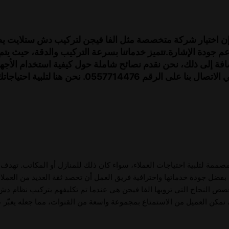
 إن اختيار شركة متخصصة مثل الفا فيجن لتركيب دش ستلايت 
جودة الإشارة.تتميز خدماتنا بسرعة التركيب والدقة، حيث يتم 
الإضافة إلى ذلك، نحن نقدم نصائح شاملة حول كيفية استخدام الأجه
باحترافية للحصول على أفضل جودة للصورة والصوت.إذا كنت تبحث عن أفضل خدمات تركيب دش ستلايت، فلا تتردد في الاتصال بنا على الرقم
مة لتلبية احتياجات العملاء، سواء كان ذلك للمنازل أو المكاتب. تهدف 
ضل جودة خدماتها واحترافية فريق العمل أن تحصد ثقة العديد من العملاء
صص النجاح التي ترويها الفا فيجن هي عندما تم تكليفهم بتركيب نظام د
، تمكن العميل من الاستمتاع بمجموعة واسعة من القنوات، مما جعله يعبّر