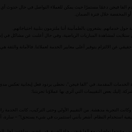
تقدم الفا فيجن دعمًا مستمرًا حيث يمكن للعملاء التواصل في حال حدوث أ
 أو المخفضة خلال فترة الضمان.
ة حول خدماتهم. يشعرون بالطمأنينة أننا ملتزمون بتلبية احتياجاتهم.
دش ستلايت لمشاهدة المباريات الرياضية، وفي حال أعلنت عن مشاكل في
ي عن الالتزام بتوفير أعلى معايير الخدمة لعملائنا. فالأمانة والثقة هي
دة الخدمات المقدمة. في “الفا فيجن”، نحظى بردود فعل إيجابية تعكس مد
كة. إليك بعض التقييمات التي أثرى بها عملاؤنا تجربتنا:
انت التجربة مدهشة. من التقييم الأولي وحتى التركيب، كانت الخدمة رائع
كيفية استخدام النظام. أشعر بأنني استثمرت في شيء يستحق!” – سارة، أحد
ن، وعندما تواصلت مع الفا فيجن، جاء الفريق في غضون ساعتين لحل ال