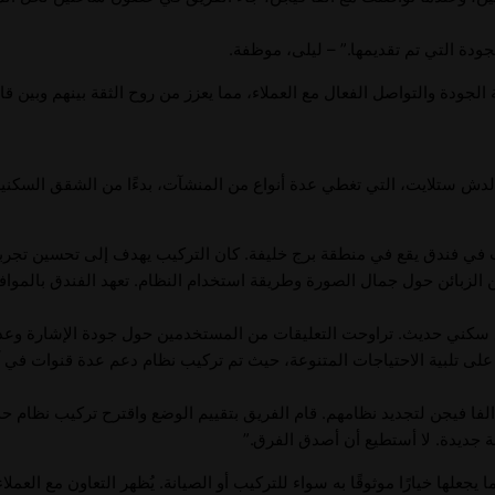
ودة التي تم تقديمها.” – ليلى، موظفة.
الجودة والتواصل الفعال مع العملاء، مما يعزز من روح الثقة بينهم وبين قا
ستلايت، التي تغطي عدة أنواع من المنشآت، بدءًا من الشقق السكنية وصول
في فندق يقع في منطقة برج خليفة. كان التركيب يهدف إلى تحسين تجربة
 من الزبائن حول جمال الصورة وطريقة استخدام النظام. تعهد الفندق بالمو
سكني حديث. تراوحت التعليقات من المستخدمين حول جودة الإشارة وعد
ى تلبية الاحتياجات المتنوعة، حيث تم تركيب نظام دعم عدة قنوات في آ
لفا فيجن لتجديد نظامهم. قام الفريق بتقييم الوضع واقترح تركيب نظام حد
ة جديدة. لا أستطيع أن أصدق الفرق.”
علها خيارًا موثوقًا به سواء للتركيب أو الصيانة. يُظهر التعاون مع العم