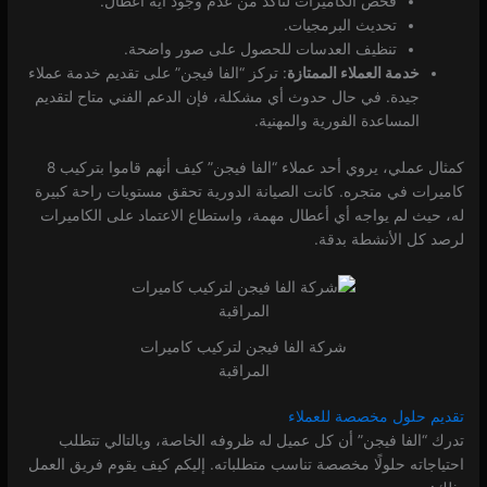
فحص الكاميرات لتأكد من عدم وجود أية أعطال.
تحديث البرمجيات.
تنظيف العدسات للحصول على صور واضحة.
خدمة العملاء الممتازة
: تركز “الفا فيجن” على تقديم خدمة عملاء
جيدة. في حال حدوث أي مشكلة، فإن الدعم الفني متاح لتقديم
المساعدة الفورية والمهنية.
كمثال عملي، يروي أحد عملاء “الفا فيجن” كيف أنهم قاموا بتركيب 8
كاميرات في متجره. كانت الصيانة الدورية تحقق مستويات راحة كبيرة
له، حيث لم يواجه أي أعطال مهمة، واستطاع الاعتماد على الكاميرات
لرصد كل الأنشطة بدقة.
شركة الفا فيجن لتركيب كاميرات
المراقبة
تقديم حلول مخصصة للعملاء
تدرك “الفا فيجن” أن كل عميل له ظروفه الخاصة، وبالتالي تتطلب
احتياجاته حلولًا مخصصة تناسب متطلباته. إليكم كيف يقوم فريق العمل