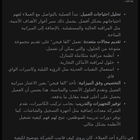
بذلك:
تحليل احتياجات العميل
: تبدأ العملية بالتواصل مع العملاء لفهم
احتياجاتهم بشكل أفضل. يشمل ذلك سبر أغوار الأهداف الأمنية،
مثل المراقبة الحالية والمستقبلية، بالإضافة إلى الميزانية
المتاحة.
تقديم مجالات متعددة
: تعمل “الفا فيجن” على تقديم مجموعة
متنوعة من الحلول، والتي يمكن أن تشمل:
أنظمة مراقبة متكاملة للمنازل.
حلول لمراقبة الأماكن التجارية.
استعمال التقنيات الحديثة مثل الرؤية الليلية وكاميرات الواي
فاي.
التخصيص وفق الميزانية
: تأخذ “الفا فيجن” بعين الاعتبار ميزانية
العميل وتقدم الحلول الأنسب والمناسبة. هذا يضمن أن العميل
يحصل على أعلى قيمة مقابل ما يدفعه.
توفير التجهيزات والتدريب
: بجانب تركيب الكاميرات، تقدم
الشركة معدات إضافية مثل أجهزة التسجيل والشاشات. كما
توفر دورات تدريبية للموظفين، تتيح لهم فهم كيفية تشغيل
الأنظمة بشكل مثالي.
في ذاكرة أحد العملاء، كان يروى كيف قامت الشركة بتوضيح لكيفية