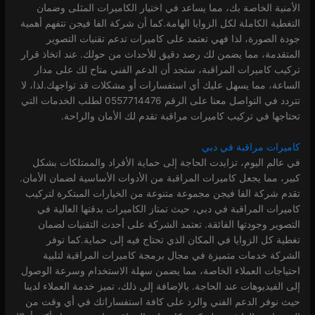
الأمنية الخاصة بك، مما يساعد في اختيار الكاميرات المثلى وضمان
التغطية الكاملة لكل الزوايا الهامة.كما أن شركة الفا فيجن تتفهم أهمية
جودة الصورة، لذا فهي تعتمد على كاميرات تدعم تقنيات التصوير
المتقدمة، مما يضمن لك رصد دقيق للأحداث من حولك. عند اتخاذ قرار
تركيب كاميرات المراقبة، ستجد أن الدعم الفني متاح لك على مدار
الساعة، مما يسهل عليك أي استفسارات أو مشكلات قد تواجهك.لذا، لا
تتردد في التواصل معنا على الرقم 0557714476 لطلب الخدمات التي
تحتاجها في تركيب كاميرات مراقبة تقدم لك الأمان والراحة.
كاميرات مراقبة في دبي
في عالم اليوم، تزايدت الحاجة إلى حماية الأفراد والممتلكات بشكل
كبير، مما يجعل كاميرات المراقبة من الأدوات الأساسية لضمان الأمان.
تقدم شركة الفا فيجن مجموعة متنوعة من الخيارات المبتكرة لتركيب
كاميرات المراقبة في دبي، حيث تمتاز الكاميرات بدقتها العالية في
التصوير وجودتها الفائقة. تعتمد الشركة على أحدث التقنيات لضمان
تغطية كل الزوايا في المكان الذي تحتاج فيه إلى حماية.كما توفر
الشركة خدمات متميزة في مجال برمجة كاميرات المراقبة لتلبية
احتياجات العملاء الخاصة، مما يضمن سهلة الاستخدام وسرعة الوصول
إلى الفيديوهات عند الحاجة. بالإضافة إلى ذلك، تميز خدمة العملاء لدينا
حيث نوفر الدعم الفني والرد على كافة استفساراتك في أي وقت من