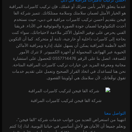
احسن تركيب كاميرات مراقبة في دبي
عندما يتعلق الأمر بأمن منزلك أو عملك، فإن تركيب كاميرات المراقبة
هو الخيار الأمثل لضمان سلامتك وسلامة ممتلكاتك. تتميز شركة الفا
فيجن بتقديم أحسن تركيب كاميرات مراقبة في دبي، حيث نستخدم
أحدث التكنولوجيا لضمان جودة الصورة والموثوقية في الأداء. فريقنا
الفني يحرص على توفير الحلول الأكثر ملاءمة لاحتياجاتك، سواء كنت
بحاجة إلى كاميرات داخلية أو خارجية، ثابتة أو متحركة. كما أن التكوين
الجيد لأنظمة المراقبة يمكن أن يسهل عليك إدارة ومراقبة الأماكن
الحيوية عبر الهواتف المحمولة أو أجهزة الكمبيوتر. لا تترك الأمور
للصدفة، اتصل بنا على الرقم 0557714476 للحصول على استشارة
مجانية ومعرفة المزيد عن خيارات تركيب كاميرات المراقبة المتاحة.
نحن هنا لنساعدك في اتخاذ القرار الصحيح ونعمل على تقديم خدمات
تفوق توقّعاتك، لأن سلامتك هي أولويتنا القصوى.
شركة الفا فيجن لتركيب كاميرات المراقبة
التواصل معنا
انتهينا من استعراض العديد من جوانب خدمات شركة “الفا فيجن”،
ونعلم جميعا أن الأمان هو لأجلٍ أساسي في حياتنا اليومية. لذا، إذا كنتم