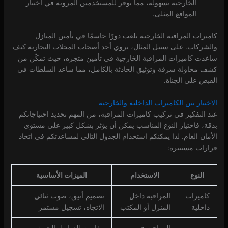
الخارجية بسهولة، مما يوفر للمستخدمين المرونة في اختيار
المواقع المثلى.
كاميرات المراقبة الخارجية تلعب دورًا حاسمًا في تأمين المنازل
والشركات. على سبيل المثال، يروي أحد أصحاب المحلات التجارية كيف
ساعدت كاميرات المراقبة الخارجية في تأمين متجره، حيث تمكّن من
كشف محاولة سرقة وتوثيق الحادثة بالكامل، مما ساعد السلطات في
القبض على الجناة.
الاختيار بين الكاميرات الداخلية والخارجية
عند التفكير في تركيب كاميرات المراقبة، من المهم تحديد احتياجاتكم
بدقة، فاختيار النوع المناسب يمكن أن يؤثر بشكل كبير على مستوى
الأمان العام. لذا يمكنكم استخدام الجدول التالي لمساعدتكم في اتخاذ
قرارات مستنيرة:
النوع
الاستخدام
الميزات الأساسية
كاميرات
المراقبة داخل
تصميم أنيق، صوت ثنائي
داخلية
المنزل أو المكتب
الاتجاه، تسجيل مستمر
المراقبة في
مقاومة للعوامل الجوية،