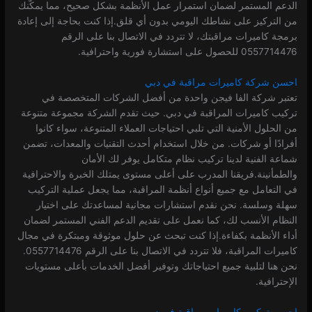
الدعم المستمر لضمان استمرار عمل الأنظمة بشكل صحيح، مما يمكّنك
من التركيز على نشاطك اليومي بدون أي قلق.إذا كنت بحاجة إلى إعادة
برمجة كاميرات مراقبتك، لا تتردد في الاتصال بنا على الرقم
0557714476 للحصول على استشارة فورية واحترافية.
احسن شركة كاميرات مراقبة في دبي
تعتبر شركة الفا فيجن واحدة من أفضل الشركات المتخصصة في
تركيب كاميرات المراقبة في دبي. حيث تقدم الشركة مجموعة متنوعة
من الحلول الأمنية التي تلبي احتياجات العملاء المتنوعة، سواء كانوا
أفرادًا أو شركات. من خلال استخدام أحدث التقنيات والمعدات، تضمن
شماعة الفنية لدينا تركيب نظام متكامل يوفر لك الأمان
والطمأنينة.فريقنا المدرب على أعلى مستوى يمتلك الخبرة والاحترافية
في التعامل مع جميع أنواع أنظمة المراقبة، مما يجعل عملية التركيب
سهلة وسلسة. نحن نقدم استشارات مجانية لمساعدتك على اختيار
النظام الأنسب لك، كما نعمل على تقديم الدعم الفني المستمر لضمان
أداء الأنظمة بكفاءة.إذا كنت تبحث عن حلول موثوقة ومبتكرة في مجال
كاميرات المراقبة، فلا تتردد في الاتصال بنا على الرقم 0557714476.
نحن هنا لتلبية جميع احتياجاتك وتوفير أفضل الخدمات بأعلى مستويات
الإحترافية.