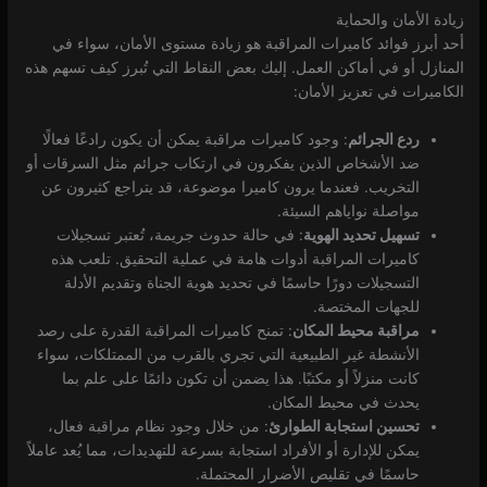
زيادة الأمان والحماية
أحد أبرز فوائد كاميرات المراقبة هو زيادة مستوى الأمان، سواء في
المنازل أو في أماكن العمل. إليك بعض النقاط التي تُبرز كيف تسهم هذه
الكاميرات في تعزيز الأمان:
ردع الجرائم
: وجود كاميرات مراقبة يمكن أن يكون رادعًا فعالًا
ضد الأشخاص الذين يفكرون في ارتكاب جرائم مثل السرقات أو
التخريب. فعندما يرون كاميرا موضوعة، قد يتراجع كثيرون عن
مواصلة نواياهم السيئة.
تسهيل تحديد الهوية
: في حالة حدوث جريمة، تُعتبر تسجيلات
كاميرات المراقبة أدوات هامة في عملية التحقيق. تلعب هذه
التسجيلات دورًا حاسمًا في تحديد هوية الجناة وتقديم الأدلة
للجهات المختصة.
مراقبة محيط المكان
: تمنح كاميرات المراقبة القدرة على رصد
الأنشطة غير الطبيعية التي تجري بالقرب من الممتلكات، سواء
كانت منزلاً أو مكتبًا. هذا يضمن أن تكون دائمًا على علم بما
يحدث في محيط المكان.
تحسين استجابة الطوارئ
: من خلال وجود نظام مراقبة فعال،
يمكن للإدارة أو الأفراد استجابة بسرعة للتهديدات، مما يُعد عاملاً
حاسمًا في تقليص الأضرار المحتملة.