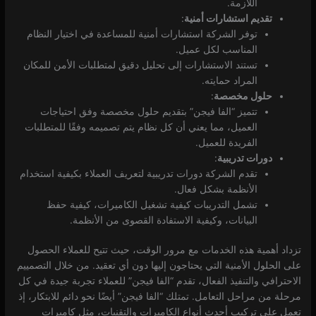
اللازمة.
تقديم استشارات أمنية
:
توفر الشركة استشارات أمنية للمساعدة في اختيار النظام
المناسب لكل عميل.
تستند الاستشارات إلى تحليل دقيق لمتطلبات الأمن للمكان
المراد حمايته.
حلول مخصصة
:
تتميز “الفا فيجن” بتقديم حلول مخصصة وفق احتياجات
العميل، مما يعني أن كل نظام يتم تصميمه وفقًا للمتطلبات
الفريدة للعميل.
دورات تدريبية
:
تقدم الشركة دورات تدريبية لتعريف العملاء بكيفية استخدام
الأنظمة بشكل فعال.
تشمل التدريبات كيفية تشغيل الكاميرات، كيفية حفظ
البيانات، وكيفية الاستفادة القصوى من الأنظمة.
تزداد أهمية هذه الخدمات مع مرور الوقت، حيث تتيح للعملاء الحصول
على الحلول الأمنية التي يحتاجون إليها دون أي تعقيد. من خلال التصمييم
الاحترافي والتنفيذ الفعال، تقدم “الفا فيجن” للعملاء تجربة جيدة في كل
مرحلة من مراحل التعامل. تمتلك “الفا فيجن” أيضًا نحو دائم للابتكار، إذ
تعمل على تركيب أحدث أنواع الكاميرات والتقنيات، مثل كاميرات