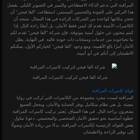
المراقبة التي تدعم الذكاء الاصطناعي والتميز في التصوير الليلي. بفضل
هذا التركيز على الجودة والتحسين المستمر، استطاعت “الفا فيجن” أن
تحجز مكانتها كواحدة من الشركات الرائدة في هذا المجال. ستجد أن
الكاميرات الأمنية تقدم لك ليس فقط الأمان، بل أيضًا راحة البال. إذا
3.57k
3.47k
4.21k
كنتم تبحثون عن حلول أمنية موثوقة، فإن شركة “الفا فيجن” تقدم لكم
ما تحتاجونه من خدمات ومنتجات ذات جودة عالية. في النهاية، يظل
الأمان أمرًا بالغ الأهمية، ومع وجود “الفا فيجن” كخياركم الأول، يمكنكم
الاطمئنان إلى أنكم في أيدٍ أمينة.
شركة الفا فيجن لتركيب كاميرات المراقبة
فوائد كاميرات المراقبة
المراقبة ليست مجرد مجموعة من الكاميرات التي تُركب في زوايا
معينة. بل هي نظام متكامل يوفر الحماية والأمان، ويجعل الجميع
يشعرون براحة البال. في هذا السياق، يُعتبر تركيب كاميرات المراقبة
خطوة أساسية نحو تحقيق الأمان الشخصي والمجتمعي. دعونا نتناول
بعض الفوائد الرئيسية لكاميرات المراقبة، بدءًا من زيادة الأمان وصولًا
إلى توفير الراحة والاطمئنان.