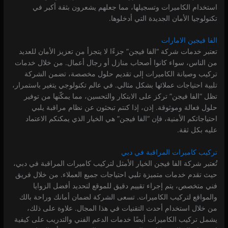
استخدام الكاميرات وتسجيلها، مما جعلهم يشعرون بثقة أكبر في
تكنولوجيا الأمان الجديدة التي أدخلوها.
الفا فيجين الامارات
تعتبر خدمات شركة “الفا فيجن” جزءًا لا يتجزأ من تعزيز الأمان للعديد
من الناس، سواء كانوا أصحاب منازل أو رجال أعمال. من خلال خدمات
تركيب وصيانة الكاميرات إلى تقديم حلول مخصصة، تضمن الشركة
تلبية احتياجات عملائها بشكل مثالي. في عالم تكنولوجي يتغير باستمرار،
تظل “الفا فيجن” تركز على الابتكار والتحسين، مما يمكّنها من توفير
حلول فعالة وموثوقة. إذن، إذا كنتم تبحثون عن نظام مراقبة يلبي
احتياجاتكم الأمنية، فإن “الفا فيجن” هي الخيار الذي يمكنكم الاعتماد
عليه بكل ثقة.
تركيب كاميرات المراقبة في دبي
تُعتبر شركة الفا فيجن الخيار الأمثل لتركيب كاميرات المراقبة في دبي،
حيث تقدم خدمات متميزة تلبي احتياجات جميع العملاء. من خلال فريق
فني متخصص، يتم إجراء تقييم دقيق للموقع لتحديد أفضل الزوايا
والمواقع لتركيب الكاميرات. تسعى الشركة لضمان أمانك وراحة بالك
من خلال استخدام أحدث التقنيات في هذا المجال. علاوة على ذلك،
يشمل تركيب الكاميرات أيضًا خدمات الدعم الفني والتدريب على كيفية