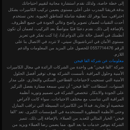
إلى خطة خاصة، ولذلك نقدم استشارة مجانية لتقييم احتياجاتك
بدقة.فريقنا المدرب على أعلى مستوى يضمن تركيب الكاميرات بشكل
احترافي، مما يوفر لك تغطية شاملة للمناطق الحيوية. نحن نستخدم
أحدث التقنيات لضمان تصوير واضح وعالي الجودة في جميع الظروف.
بالإضافة إلى ذلك، نقدم دعمًا فنيًا متواصلًا بعد التركيب، لضمان أن تكون
أنظمتك في أفضل حالة على الدوام.لذا، إذا كنت تفكر في تعزيز
مستوى الأمان في انترناشيونال سيتي، لا تتردد في الاتصال بنا على
الرقم 0557714476 للحصول على المزيد من المعلومات والدعم
اللازم.
معلومات عن شركة الفا فيجن
شركة “الفا فيجن” هي واحدة من الشركات الرائدة في مجال الكاميرات
الأمنية وحلول المراقبة. تأسست الشركة بهدف توفير أفضل الحلول
الأمنية التي تستجيب لاحتياجات القطاعين السكني والتجاري. على مدار
السنوات، استطاعت “الفا فيجن” أن تبني سمعة ممتازة بفضل التركيز
على الجودة والابتكار. تتخصص الشركة في تصميم وتوريد أنظمة
المراقبة التي تتناسب مع مختلف الاحتياجات، سواء كانت لأغراض
شخصية أو تجارية. فبدءًا من الكاميرات البسيطة التي تراقب المنازل
وحتى الأنظمة المتطورة المستخدمة في المؤسسات الكبرى، تعد “الفا
فيجن” الخيار المثالي للعديد من العملاء. بالإضافة إلى ذلك، تتميز
الشركة بتوفير خدمات ما بعد البيع، مما يضمن رضا العملاء ويزيد من