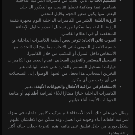
التصميم الجذاب
: تأتي العديد من كاميرات المراقبة الداخلية
بتصاميم أنيقة وملائمة تجعلها تتناسب مع الديكور الداخلي.
البعض منها يكون صغير الحجم وقابل للتخفي.
الرؤية الليلية
: الكثير من الكاميرات الداخلية اليوم مجهزة بتقنية
الرؤية الليلية، مما يمكنها من تسجيل الفيديو بحلول الإضاءة
المنخفضة أو في الظلام القاسي.
الصوت ثنائي الاتجاه
: تتوفر بعض أنظمة الكاميرات الداخلية مع
خاصية الاتصال الصوتي ثنائي الاتجاه، مما يتيح لك التحدث مع
الأشخاص داخل المنزل أو المكتب من خلال الكاميرا.
التسجيل المستمر والتخزين السحابي
: تقدم العديد من الكاميرات
خيارات التسجيل المستمر والقدرة على حفظ البيانات عبر
التخزين السحابي. هذا يجعل من السهل الوصول إلى التسجيلات
في أي وقت من أي مكان.
الاستخدام في مراقبة الأطفال والحيوانات الأليفة
: تعتبر
الكاميرات الداخلية خيارًا ممتازًا للآباء لمراقبة أطفالهم أو متابعة
الحيوانات الأليفة أثناء غيابهم.
ومثال حي على ذلك، أحد الأصدقاء قام بتركيب كاميرا داخلية في منزله
لمراقبة أطفاله أثناء وجوده في العمل، وقد تمكّن من الاطمئنان عليهم
بشكل دوري من خلال تطبيق على هاتفه. هذه التجربة جعلت حياته أكثر
راحة وهدوء.