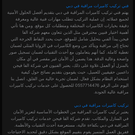
فني تركيب كاميرات مراقبة في دبي
يهتم فني تركيب كاميرات المراقبة في دبي بتقديم أفضل الحلول الأمنية
لجميع عملائه. إن عملية التركيب تتطلب مهارات فنية عالية ومعرفة
دقيقة بخيارات الكاميرات المختلفة ومتطلبات كل موقع. ومن هنا تأتي
أهمية اختيار فنيين محترفين مثل الذين تتعاون معهم شركة الفا
فيجن.يبدأ الفني بتحليل شامل للموقع، حيث يحدد النقاط الحرجة التي
تحتاج إلى مراقبة ويتأكد من وضع الكاميرات في الزوايا المثلى لضمان
تغطية كاملة. كما أنهم يتعاملون مع أحدث التقنيات لضمان تسجيل صور
واضحة وعالية الدقة. هذا يضمن أن الأمان غير مقصر في أي مكان
بالمنزل أو العمل.علاوة على ذلك، يعتبر الفنيون في شركة الفا فيجن
داعمين حقيقيين للعميل، حيث يقومون بتقديم نصائح حول كيفية
استخدام النظام بشكل فعال. لضمان تجربة خالية من القلق، اتصل بنا
اليوم على الرقم 0557714476 للحصول على خدمات تركيب كاميرات
مراقبة عالية الجودة.
تركيب كاميرات مراقبة في دبي
يعتبر تركيب كاميرات المراقبة من الخطوات الأساسية لتعزيز الأمان
في المنازل والمكاتب. تقدم شركة الفا فيجن خدمات تركيب كاميرات
المراقبة في دبي بكفاءة عالية، مستعرضة أحدث التقنيات والأنظمة.
ففريق العمل المتميز يقوم بتقييم الموقع بشكل دقيق لتحديد الاحتياجات