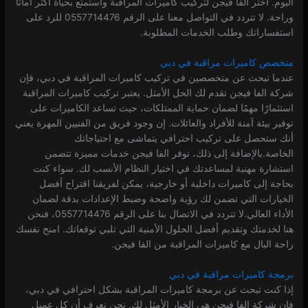
اليوم. اختر الفا فيجن لتركيب كاميرات المراقبة واستمتع بحياة أكثر أمانًا
وراحة. لا تتردد في التواصل معنا على الرقم 0557714476 للرد على
استفساراتك وطلب الخدمات المطلوبة.
متخصص كاميرات مراقبة في دبي
عندما تبحث عن متخصصين في تركيب كاميرات المراقبة في دبي، فإن
شركة الفا فيجن تقدم لك الحل الأمثل. يعتبر تركيب كاميرات المراقبة
استثمارًا مهمًا لضمان حماية الممتلكات، حيث تساعد الكاميرات على
توفير بيئة آمنة للأفراد والعائلات. إن وجود فريق من الفنيين المهرة يعني
أنك ستحصل على تركيب احترافي يتماشى مع احتياجاتك
الخاصة.بالإضافة إلى ذلك، توفر الفا فيجن خدمات مميزة تتضمن
استشارة مهنية لمساعدتك في اختيار النظام الأنسب لك. سواء كنت
بحاجة إلى كاميرات داخلية أو خارجية، يمكن لفريقنا اقتراح أفضل
الخيارات التي تضمن لك رؤية واضحة وضبط الإعدادات بدقة لضمان
الأداء العالي.لا تتردد في الاتصال بنا على الرقم 0557714476، فنحن
هنا لخدمتك وتقديم أفضل الحلول الأمنية التي تلبي توقعاتك. امنح نفسك
راحة البال مع كاميرات المراقبة من الفا فيجن.
برمجة كاميرات مراقبة في دبي
إذا كنت تبحث عن برمجة كاميرات المراقبة بشكل احترافي في دبي،
فإن شركة الفا فيجن هي الخيار الأمثل لك. نحن نعرف أن كل عميل