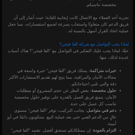
مخصصة تناسبكم.
تجربة أحد العملاء مع الاتصال كانت إيجابية للغاية؛ حيث أشار إلى أن
فريق الدعم كان متعاونًا واستجاب بسرعة لجميع استفساراته، مما جعل
عملية اتخاذ القرار أسهل بالنسبة له.
لماذا يجب التواصل مع شركة الفا فيجن؟
حقًا، لماذا يجب عليك التفكير في التواصل مع “الفا فيجن”؟ هناك أسباب
عديدة لذلك، منها:
خبرات متراكمة
: يمتلك فريق “الفا فيجن” خبرة واسعة في
مجالات الأمان والمراقبة، مما يتيح لهم تقديم الاستشارات الأكثر
دقة والتي تلبي احتياجاتكم.
حلول مخصصة
: بغض النظر عن حجم المشروع أو متطلبات
الأمان، يتمتع فريق العمل بالقدرة على توفير حلول مخصصة
تناسب كل عميل على حدة.
دعم فني متواصل
: بجانب التركيب، توفر “الفا فيجن” مستوى
عالٍ من الدعم الفني حتى بعد عملية البيع. ستكونون دائمًا في أيدٍ
أمينة.
التزام بالجودة
: إن ممتلكاتكم تستحق أفضل. تعتمد “الفا فيجن”