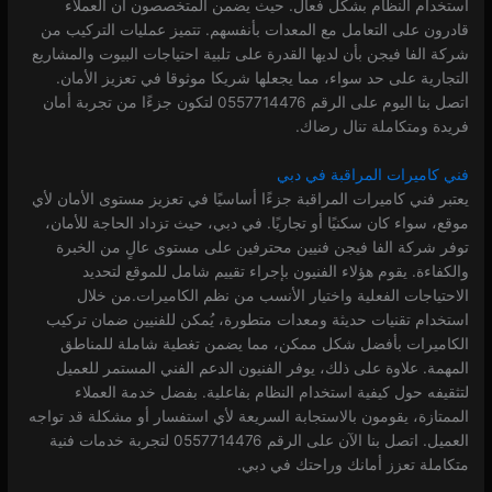
استخدام النظام بشكل فعال. حيث يضمن المتخصصون أن العملاء
قادرون على التعامل مع المعدات بأنفسهم. تتميز عمليات التركيب من
شركة الفا فيجن بأن لديها القدرة على تلبية احتياجات البيوت والمشاريع
التجارية على حد سواء، مما يجعلها شريكا موثوقا في تعزيز الأمان.
اتصل بنا اليوم على الرقم 0557714476 لتكون جزءًا من تجربة أمان
فريدة ومتكاملة تنال رضاك.
فني كاميرات المراقبة في دبي
يعتبر فني كاميرات المراقبة جزءًا أساسيًا في تعزيز مستوى الأمان لأي
موقع، سواء كان سكنيًا أو تجاريًا. في دبي، حيث تزداد الحاجة للأمان،
توفر شركة الفا فيجن فنيين محترفين على مستوى عالٍ من الخبرة
والكفاءة. يقوم هؤلاء الفنيون بإجراء تقييم شامل للموقع لتحديد
الاحتياجات الفعلية واختيار الأنسب من نظم الكاميرات.من خلال
استخدام تقنيات حديثة ومعدات متطورة، يُمكن للفنيين ضمان تركيب
الكاميرات بأفضل شكل ممكن، مما يضمن تغطية شاملة للمناطق
المهمة. علاوة على ذلك، يوفر الفنيون الدعم الفني المستمر للعميل
لتثقيفه حول كيفية استخدام النظام بفاعلية. بفضل خدمة العملاء
الممتازة، يقومون بالاستجابة السريعة لأي استفسار أو مشكلة قد تواجه
العميل. اتصل بنا الآن على الرقم 0557714476 لتجربة خدمات فنية
متكاملة تعزز أمانك وراحتك في دبي.