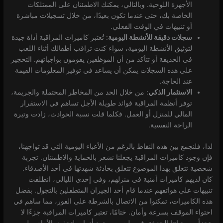
الأجهزة اللوحية. وبالتالي، يمكنك الاطمئنان على الممتلكات
الخاصة بك، حتى عندما تكون بعيدًا، من خلال تسجيلات مباشرة
أو تنبيهات في الوقت الفعلي.
سجلات دقيقة للأنشطة اليومية
: تُعتبر كاميرات المراقبة أداة جيدة
لتوثيق الأنشطة اليومية، سواء كنت تراقب أطفالك أثناء اللعب
في الحديقة أو تتأكد من أن الموظفين يقومون بواجباتهم. التحجير
على هذه السجلات يمكن أن يساعد في توفير المعلومات القيمة
عند الحاجة.
الاستثمار الذكي
: من خلال الحد من المخاطر المحتملة والجريمة،
توفر أنظمة المراقبة فوائد طويلة الأجل تساهم في الاستقرار
المالي للمنزل أو العمل. فكلما قلت نسبة الحوادث، زادت وتيرة
الراحة النفسية.
لذا، فلنجمع بين هذه النقاط بالرغم من الأعباء اليومية التي قد تواجهنا،
فإن وجود كاميرات المراقبة يجعلنا نشعر بالحماية والاطمئنان. تجربة
شخصية تتعلق بهذا الموضوع تتعلق بحادثة شهدتها في أحد الأصدقاء.
كان لديهم كاميرات أمنية في منزلهم، وفي إحدى الليالي، انطلقت
تنبيهات على هواتفهم عندما قام أحد الجيران المتطفلين بالتجول. بفضل
هذه الكاميرات، تمكنوا من الاتصال بالشرطة على الفور، مما ساهم في
احتواء الموقف بسرعة وأمان. ختامًا، تعتبر كاميرات المراقبة جزءًا لا
يتجزأ من حياتنا الحديثة. فهي ليست مجرد أدوات لتحقيق الأمان، بل