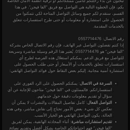
تبحثون عن بدء رحلتكم لتأمين ممتلكاتكم أو ترقية أنظمة الأمان الخاصة
بكم، فإن الخطوة التالية هي التواصل مع فريق “الفا فيجن”. في هذا
القسم، سنقدم لكم جميع وسائل التواصل المتاحة لكي تتمكنوا من
الحصول على استشارة أو معلومات أو حتى طرح استفسارات تتعلق
بالخدمات المقدمة.
رقم الاتصال: 0557714476
إذا كنتم تفضلون التواصل عبر الهاتف، فإن رقم الاتصال الخاص بشركة
“الفا فيجن” هو 0557714476. يُعتبر هذا الرقم وسيلة مباشرة وسريعة
للتواصل مع فريق الدعم. يمكنكم استغلال هذه الفرصة لطرح أي
استفسارات تتعلق بالخدمات أو الأسعار أو حتى طلب الحصول على
استشارة أمنية مجانية. إليكم بعض النقاط حول فوائد التواصل الهاتفي:
السرعة في الاتصال
: يمكنكم الحصول على الرد الفوري على
استفساراتكم. فالممثلون في “الفا فيجن” متاحون للإجابة عن أي
سؤال أو تقديم معلومات دقيقة حول خدماتهم.
التواصل الفعال
: كامل تفاصيل المقالات والنشرات لا يمكن أن
تعكس كل شيء. بعض الأمور تحتاج إلى نقاش مباشر، وفي هذه
الحالة، يكون التواصل الهاتفي هو الخيار الأنسب.
تقديم استشارات مباشرة
: أثناء المحادثة الهاتفية، يمكن لفريق
“الفا فيجن” فهم احتياجاتكم الخاصة بشكل أفضل وتقديم نصائح