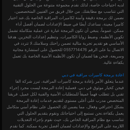
لديه احتياجات خاصة، لذلك نقدم مجموعة متنوعة من الحلول التقنية
التي تتناسب مع مطابقتك. من خلال فريق من الفنيين المتخصصين،
نضمن لك برمجة دقيقة وآمنة لكاميرات المراقبة الخاصة بك.عند اختيار
كاميرا معينة، نساعدك أيضًا في ضبط الإعدادات لضمان أفضل أداء
ممكن. عموماً، ينبغي أن تكون البرمجة عبارة عن عملية متكاملة تشمل
تكوين الأنظمة، وضبط زوايا الكاميرات، وتنظيم إعدادات التخزين. هدفنا
الأساسي هو تقديم تجربة مثالية تضمن راحتك وسلامتك.لا تتردد في
الاتصال بنا على الرقم 0557714476 للحصول على استشارة مجانية
وسريعة، فنحن هنا لضمان أن تكون الأنظمة الأمنية الخاصة بك تعمل
بكفاءة عالية.
اعادة برمجة كاميرات مراقبة في دبي
عندما يتعلق الأمر بإعادة برمجة كاميرات المراقبة، تبرز شركة الفا
فيجن كخيار موثوق في دبي. فعملية إعادة البرمجة ليست مجرد إجراء
تقني بل تتطلب فهماً عميقاً للمتطلبات الأمنية والفنية لكل عميل. فريقنا
المتخصص مدرب على أعلى مستوى لتقديم خدمات إعادة البرمجة
بشكل احترافي وفعال، مما يضمن لك الحصول على نظام أمني متكامل
يعمل بكفاءة.نحن نستمع إلى احتياجاتك ونقوم بتقديم الحلول التي
تتناسب مع نظام المراقبة الخاص بك، حيث نقوم بإجراء التعديلات
اللازمة على البرامج والإعدادات لضمان أفضل تجربة ممكنة. كما نقدم