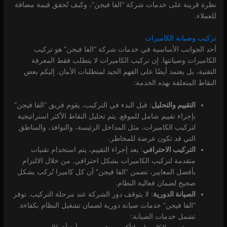
نظرة قريبة على خدمات شركة “الفا فيجن”، وكيف تُحقق قيمة مضافة
للعملاء.
تركيب وصيانة الكاميرات
أحد الجوانب الأساسية في خدمات شركة “الفا فيجن” هو تركيب
الكاميرات وصيانتها. إن تركيب الكاميرات لا يتطلب فقط المعرفة
التقنية، بل يعتمد أيضًا على الفهم الجيد لمتطلبات الأمان. إليكم بعض
النقاط المتعلقة بهذه الخدمة:
التقييم والتحليل
: قبل البدء في التركيب، يقوم فريق “الفا فيجن”
بإجراء تقييم شامل للموقع. يتم تحليل النقاط الأكثر استراتيجية
لتركيب الكاميرات، مثل المداخل الرئيسة، والنوافذ، والمناطق
التي قد تكون عرضة للمخاطر.
التركيب الاحترافي
: بعد إجراء التقييم، يتم استخدام تقنيات
متقدمة لتركيب الكاميرات بشكل احترافي. من خلال الالتزام
بأفضل المعايير، تضمن “الفا فيجن” أن كل كاميرا تُركب بشكل
صحيح لضمان فعالية النظام.
الصيانة الدورية
: لا يتوقف دور الشركة عند مرحلة التركيب. توفر
“الفا فيجن” خدمات صيانة دورية لضمان تشغيل النظام بكفاءة.
تشمل خدمات الصيانة: