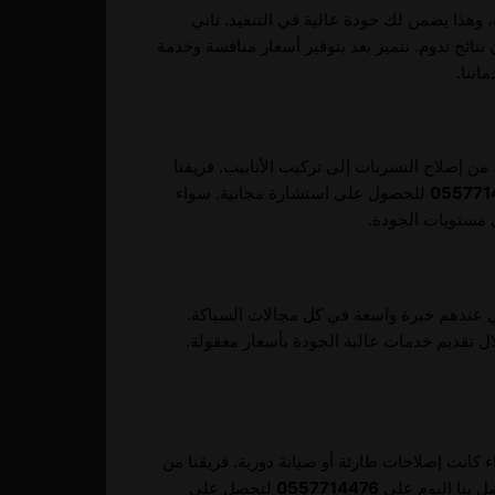
وهذا يضمن لك جودة عالية في التنفيذ. ثاني
ائج تدوم. نتميز بعد بتوفير أسعار منافسة وخدمة
اتنا.
من إصلاح التسربات إلى تركيب الأنابيب. فريقنا
055771
للحصول على استشارة مجانية. سواء
 مستويات الجودة.
 عندهم خبرة واسعة في كل مجالات السباكة.
ل تقديم خدمات عالية الجودة بأسعار معقولة.
 كانت إصلاحات طارئة أو صيانة دورية. فريقنا من
ل بنا اليوم على
0557714476
لتحصل على