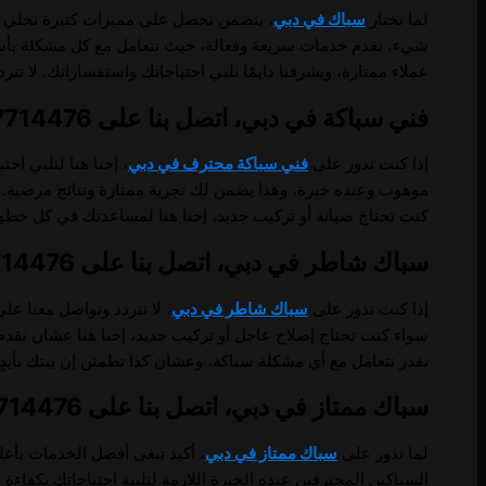
لما تختار
سباك في دبي
، بتضمن تحصل على مميزات كثيرة تخلي تج
شيء، نقدم خدمات سريعة وفعالة، حيث نتعامل مع كل مشكلة بأسرع 
عملاء ممتازة، ويشرفنا دايمًا نلبي احتياجاتك واستفساراتك. لا تت
فني سباكة في دبي، اتصل بنا على 0557714476.
إذا كنت تدور على
فني سباكة محترف في دبي
، إحنا هنا لنلبي ا
موهوب وعنده خبرة، وهذا يضمن لك تجربة ممتازة ونتائج مرضية. ل
كنت تحتاج صيانة أو تركيب جديد، إحنا هنا لمساعدتك في كل خطو
سباك شاطر في دبي، اتصل بنا على 0557714476.
إذا كنت تدور على
سباك شاطر في دبي
، لا تتردد وتواصل معنا عل
سواء كنت تحتاج إصلاح عاجل أو تركيب جديد، إحنا هنا عشان نقدم 
نقدر نتعامل مع أي مشكلة سباكة، وعشان كذا تطمئن إن بيتك بأيدٍ 
سباك ممتاز في دبي، اتصل بنا على 0557714476.
لما تدور على
سباك ممتاز في دبي
، أكيد تبغى أفضل الخدمات بأعل
السباكين المحترفين عنده الخبرة اللازمة لتلبية احتياجاتك بكفا