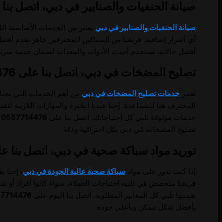
صيانة الحنفيات والصنابير في دبي، اتصل بنا على 714476
صيانة الحنفيات والصنابير في دبي
تعتبر من الخدمات الأساسية الل
أي أضرار إضافية. فريقنا من السباكين المحترفين جاهز يقدم أف
أفضل حالاته. نستخدم أحدث الأدوات والمعدات لضمان خدمة سريعة 
تصليح المضخات في دبي، اتصل بنا على 0557714476.
تعتبر
خدمات تصليح المضخات في دبي
من أهم الخدمات اللي يحتاج
المحترف هنا للمساعدة. إحنا عندنا الخبرة والمهارات اللازمة لت
خدمات موثوقة تلبي كل احتياجاتك. اتصل بنا على
0557714476
ع
تصليح المضخات في دبي بكل احترافية ودقة.
توريد مواد سباكة صحية في دبي، اتصل بنا على 57714476
إذا كنت تدور على مواد
سباكة صحية عالية الجودة في دبي
، إحنا ن
فريقنا متخصص في تلبية احتياجات العملاء، سواء كانوا أفراد أو 
نقدمها تلبي كل المعايير المطلوبة. اتصل بنا اليوم على
7714476
بأفضل شكل ممكن وبأعلى جودة.