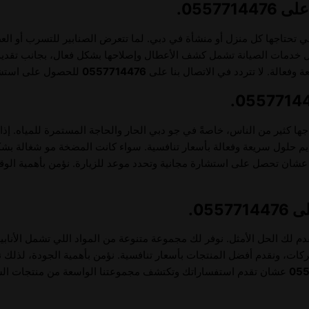
0557.
ي تحتاجها كل منزل أو منشأة في دبي. لما تتعرض الصنابير للتسرب أو ال
ضل خدمات الصيانة تشمل كشف الأعطال وإصلاحها بشكل فعال، بجانب تقديم 
وفعالة. لا تتردد في الاتصال بنا على
0557714476
للحصول على استشار
ها كثير من الناس، خاصةً في جو دبي الحار والحاجة المستمرة للمياه. إذ
قديم حلول سريعة وفعالة بأسعار تنافسية. سواء كانت المضخة مو شغالة بشك
شان تحصل على استشارة مجانية وتحدد موعد للزيارة. نؤمن بأهمية الوق
05.
قدم لك الحل الأمثل. نوفر لك مجموعة متنوعة من المواد اللي تشمل الأنابيب
شركات، ونقدم أفضل المنتجات بأسعار تنافسية. نؤمن بأهمية الجودة، لذلك 
055
عشان تقدم استفساراتك وتكتشف مجموعتنا الواسعة من منتجات الس