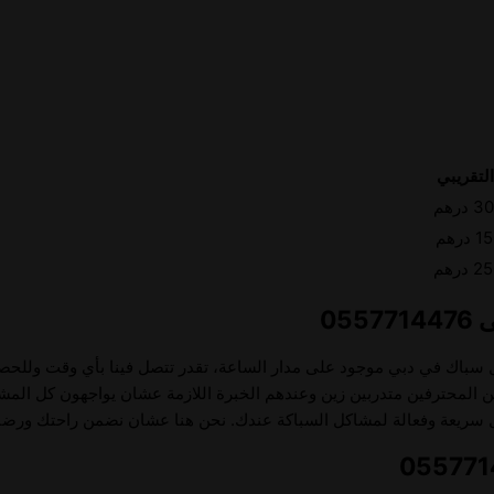
لتقريبي
رهم
رهم
رهم
ضل سباك في دبي موجود على مدار الساعة، تقدر تتصل فينا بأي وقت ولل
نيين المحترفين متدربين زين وعندهم الخبرة اللازمة عشان يواجهون كل المش
ريعة وفعالة لمشاكل السباكة عندك. نحن هنا عشان نضمن راحتك ورضاك 