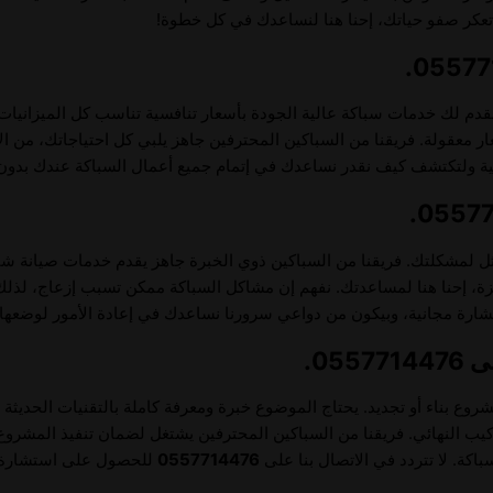
تعكر صفو حياتك، إحنا هنا لنساعدك في كل خطوة!
قدم لك خدمات سباكة عالية الجودة بأسعار تنافسية تناسب كل الميزانيات
 معقولة. فريقنا من السباكين المحترفين جاهز يلبي كل احتياجاتك، من الإ
ولتكتشف كيف نقدر نساعدك في إتمام جميع أعمال السباكة عندك بدون أ
أمثل لمشكلتك. فريقنا من السباكين ذوي الخبرة جاهز يقدم خدمات صيانة 
جهزة، إحنا هنا لمساعدتك. نفهم إن مشاكل السباكة ممكن تسبب إزعاج، لذل
ة مجانية، وبيكون من دواعي سرورنا نساعدك في إعادة الأمور لوضعها 
05.
 بناء أو تجديد. يحتاج الموضوع خبرة ومعرفة كاملة بالتقنيات الحديثة 
ركيب النهائي. فريقنا من السباكين المحترفين يشتغل لضمان تنفيذ المشروع
باكة. لا تتردد في الاتصال بنا على
0557714476
للحصول على استشارة مج