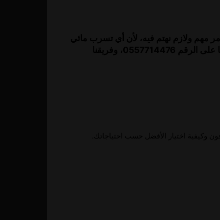
مر مهم ولازم نهتم فيه، لأن أي تسرب مائي
أو انسداد ممكن يسوي مشاكل كبيرة إذا ما اتعالج بشكل سريع. إذا كنت محتاج سباك كفؤ وحل سريع لمشكلتك، اتصل بنا على الرقم 0557714476، وفريقنا
ن وكيفية اختيار الأفضل حسب احتياجاتك.