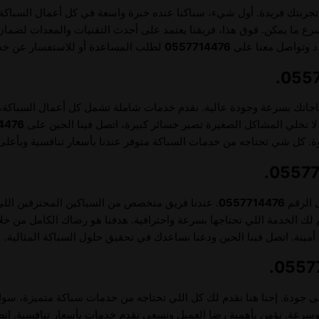
ربتك فريدة. أول شيء، سباكنا عنده خبرة واسعة في كل أعمال السباكة، 
ما يمكن. فوق هذا، فريقنا يعتمد على أحدث التقنيات والمعدات لضمان نت
ردد وتواصل معنا على
0557714476
لطلب المساعدة أو للاستفسار عن خدم
حتياجاتك بسرعة وجودة عالية. نقدم خدمات شاملة تشمل كل أعمال السباكة، 
ا تخلي المشاكل الصغيرة تصير خسائر كبيرة، اتصل فينا الحين على
4476
ة. كل شي تحتاجه من خدمات السباكة متوفر عندنا بأسعار تنافسية وبأعلى
ى الرقم
0557714476
. عندنا فريق متخصص من السباكين المحترفين اللي
لك الخدمة اللي تحتاجها بسرعة واحترافية. هدفنا هو رضاك الكامل من خلا
أمينة. اتصل فينا الحين ودعنا نساعدك في تحقيق حلول السباكة المثالية.
ى جودة. إحنا هنا نقدم لك كل اللي تحتاجه من خدمات سباكة متميزة، سواء
ءة وسرعة. نؤمن بأهمية رضا العميل ونسعى نقدم خدمات بأسعار تنافسية. اتص