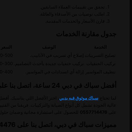
تحقق من تقييمات العملاء السابقين.
اطلب توصيات من الأصدقاء والعائلة.
قارن الأسعار والخدمات المقدمة.
جدول مقارنة الخدمات
الخدمة
الوصف
السعر ا
تصليح التسريبات
إصلاح أي تسريب في الأنابيب.
300-500 د
تركيب الحنفيات
تركيب حنفيات جديدة بأحدث التصاميم.
150-300 د
تنظيف المواسير
إزالة أي انسدادات في المواسير.
250-400 د
أفضل سباك في دبي 24 ساعة، اتصل بنا على 0557714476
لما تحتاج
سباك موثوق فيه بدبي
، اختر الأفضل اللي يناسبك. أف
عالية الجودة تشمل كل أنواع الصيانة والتركيبات. فريقنا من الف
على
0557714476
للحصول على استشارة مجانية وضمان حلول س
مميزات سباك في دبي، اتصل بنا على 0557714476