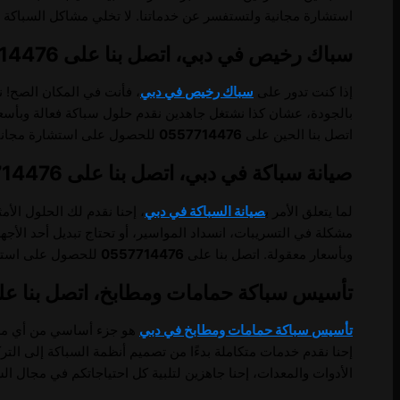
استشارة مجانية ولتستفسر عن خدماتنا. لا تخلي مشاكل السباكة 
سباك رخيص في دبي، اتصل بنا على 0557714476.
إذا كنت تدور على
سباك رخيص في دبي
، فأنت في المكان الصح! ن
بالجودة، عشان كذا نشتغل جاهدين نقدم حلول سباكة فعالة وبأسعار
اتصل بنا الحين على
0557714476
للحصول على استشارة مجانية 
صيانة سباكة في دبي، اتصل بنا على 0557714476.
لما يتعلق الأمر ب
صيانة السباكة في دبي
، إحنا نقدم لك الحلول ال
مشكلة في التسريبات، انسداد المواسير، أو تحتاج تبديل أحد الأ
وبأسعار معقولة. اتصل بنا على
0557714476
للحصول على استشار
تأسيس سباكة حمامات ومطابخ، اتصل بنا على 57714476
تأسيس سباكة حمامات ومطابخ في دبي
هو جزء أساسي من أي مشروع
إحنا نقدم خدمات متكاملة بدءًا من تصميم أنظمة السباكة إلى الت
الأدوات والمعدات، إحنا جاهزين لتلبية كل احتياجاتكم في مجال الس