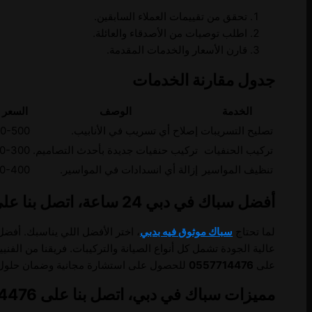
تحقق من تقييمات العملاء السابقين.
اطلب توصيات من الأصدقاء والعائلة.
قارن الأسعار والخدمات المقدمة.
جدول مقارنة الخدمات
الخدمة
الوصف
السعر ا
تصليح التسريبات
إصلاح أي تسريب في الأنابيب.
300-500 د
تركيب الحنفيات
تركيب حنفيات جديدة بأحدث التصاميم.
150-300 د
تنظيف المواسير
إزالة أي انسدادات في المواسير.
250-400 د
أفضل سباك في دبي 24 ساعة، اتصل بنا على 0557714476
لما تحتاج
سباك موثوق فيه بدبي
، اختر الأفضل اللي يناسبك. أف
عالية الجودة تشمل كل أنواع الصيانة والتركيبات. فريقنا من الف
على
0557714476
للحصول على استشارة مجانية وضمان حلول س
مميزات سباك في دبي، اتصل بنا على 0557714476