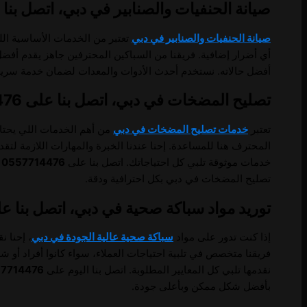
صيانة الحنفيات والصنابير في دبي، اتصل بنا على 714476
صيانة الحنفيات والصنابير في دبي
تعتبر من الخدمات الأساسية الل
أي أضرار إضافية. فريقنا من السباكين المحترفين جاهز يقدم أف
أفضل حالاته. نستخدم أحدث الأدوات والمعدات لضمان خدمة سريعة 
تصليح المضخات في دبي، اتصل بنا على 0557714476.
تعتبر
خدمات تصليح المضخات في دبي
من أهم الخدمات اللي يحتاج
المحترف هنا للمساعدة. إحنا عندنا الخبرة والمهارات اللازمة لت
خدمات موثوقة تلبي كل احتياجاتك. اتصل بنا على
0557714476
ع
تصليح المضخات في دبي بكل احترافية ودقة.
توريد مواد سباكة صحية في دبي، اتصل بنا على 57714476
إذا كنت تدور على مواد
سباكة صحية عالية الجودة في دبي
، إحنا ن
فريقنا متخصص في تلبية احتياجات العملاء، سواء كانوا أفراد أو 
نقدمها تلبي كل المعايير المطلوبة. اتصل بنا اليوم على
7714476
بأفضل شكل ممكن وبأعلى جودة.