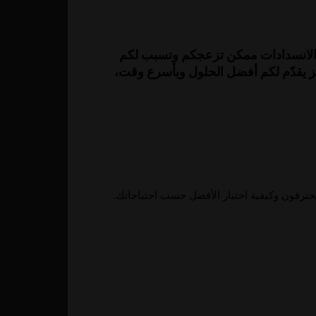
والانسدادات ممكن تزعجكم وتسبب لكم
 التواصل معنا على الرقم 0557714476. فريقنا المتخصص جاهز يقدّم لكم أفضل الحلول وبأسرع وقت،
ترفون وكيفية اختيار الأفضل حسب احتياجاتك.
4.21k