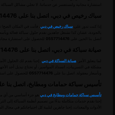
استشارة مجانية ولتستفسر عن خدماتنا. لا تخلي مشاكل السباكة 
سباك رخيص في دبي، اتصل بنا على 0557714476.
إذا كنت تدور على
سباك رخيص في دبي
، فأنت في المكان الصح! ن
بالجودة، عشان كذا نشتغل جاهدين نقدم حلول سباكة فعالة وبأسعار
اتصل بنا الحين على
0557714476
للحصول على استشارة مجانية 
صيانة سباكة في دبي، اتصل بنا على 0557714476.
لما يتعلق الأمر ب
صيانة السباكة في دبي
، إحنا نقدم لك الحلول ال
مشكلة في التسريبات، انسداد المواسير، أو تحتاج تبديل أحد الأ
وبأسعار معقولة. اتصل بنا على
0557714476
للحصول على استشار
تأسيس سباكة حمامات ومطابخ، اتصل بنا على 57714476
تأسيس سباكة حمامات ومطابخ في دبي
هو جزء أساسي من أي مشروع
إحنا نقدم خدمات متكاملة بدءًا من تصميم أنظمة السباكة إلى الت
الأدوات والمعدات، إحنا جاهزين لتلبية كل احتياجاتكم في مجال الس