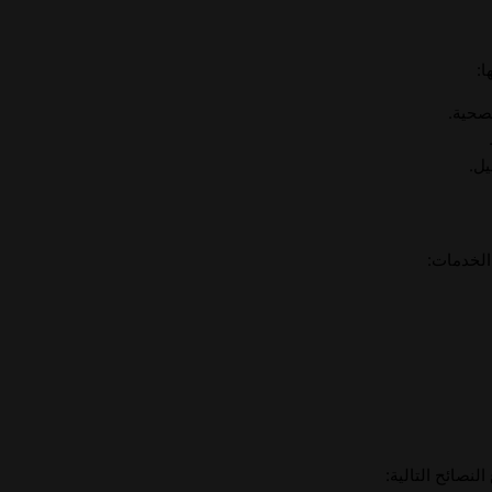
ا:
صحية.
يل.
الخدمات:
لنصائح التالية: