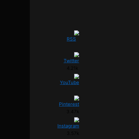
3.47k
3.57k