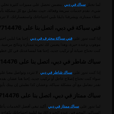
لما تختار
سباك في دبي
، بتضمن تحصل على مميزات كثيرة تخلي تج
شيء، نقدم خدمات سريعة وفعالة، حيث نتعامل مع كل مشكلة بأسرع 
عملاء ممتازة، ويشرفنا دايمًا نلبي احتياجاتك واستفساراتك. لا تت
فني سباكة في دبي، اتصل بنا على 0557714476.
إذا كنت تدور على
فني سباكة محترف في دبي
، إحنا هنا لنلبي ا
موهوب وعنده خبرة، وهذا يضمن لك تجربة ممتازة ونتائج مرضية. ل
كنت تحتاج صيانة أو تركيب جديد، إحنا هنا لمساعدتك في كل خطو
سباك شاطر في دبي، اتصل بنا على 0557714476.
إذا كنت تدور على
سباك شاطر في دبي
، لا تتردد وتواصل معنا عل
سواء كنت تحتاج إصلاح عاجل أو تركيب جديد، إحنا هنا عشان نقدم 
نقدر نتعامل مع أي مشكلة سباكة، وعشان كذا تطمئن إن بيتك بأيدٍ 
سباك ممتاز في دبي، اتصل بنا على 0557714476.
لما تدور على
سباك ممتاز في دبي
، أكيد تبغى أفضل الخدمات بأعل
السباكين المحترفين عنده الخبرة اللازمة لتلبية احتياجاتك بكفا