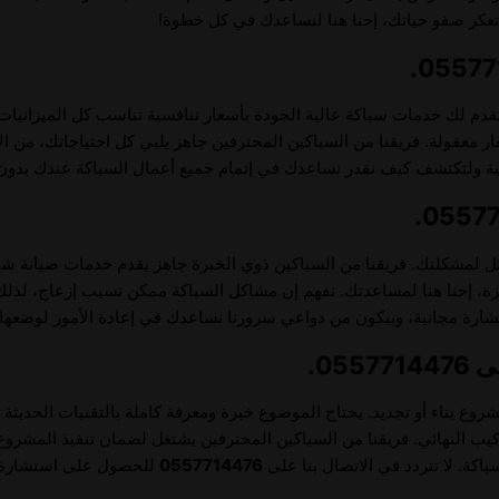
تعكر صفو حياتك، إحنا هنا لنساعدك في كل خطوة!
قدم لك خدمات سباكة عالية الجودة بأسعار تنافسية تناسب كل الميزانيات
 معقولة. فريقنا من السباكين المحترفين جاهز يلبي كل احتياجاتك، من الإ
ولتكتشف كيف نقدر نساعدك في إتمام جميع أعمال السباكة عندك بدون أ
أمثل لمشكلتك. فريقنا من السباكين ذوي الخبرة جاهز يقدم خدمات صيانة 
جهزة، إحنا هنا لمساعدتك. نفهم إن مشاكل السباكة ممكن تسبب إزعاج، لذل
ة مجانية، وبيكون من دواعي سرورنا نساعدك في إعادة الأمور لوضعها 
05.
 بناء أو تجديد. يحتاج الموضوع خبرة ومعرفة كاملة بالتقنيات الحديثة 
ركيب النهائي. فريقنا من السباكين المحترفين يشتغل لضمان تنفيذ المشروع
باكة. لا تتردد في الاتصال بنا على
0557714476
للحصول على استشارة مج