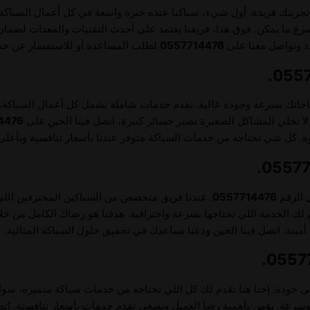
ربتك فريدة. أول شيء، سباكنا عنده خبرة واسعة في كل أعمال السباكة، 
ما يمكن. فوق هذا، فريقنا يعتمد على أحدث التقنيات والمعدات لضمان نت
ردد وتواصل معنا على
0557714476
لطلب المساعدة أو للاستفسار عن خدم
حتياجاتك بسرعة وجودة عالية. نقدم خدمات شاملة تشمل كل أعمال السباكة، 
ا تخلي المشاكل الصغيرة تصير خسائر كبيرة، اتصل فينا الحين على
4476
ة. كل شي تحتاجه من خدمات السباكة متوفر عندنا بأسعار تنافسية وبأعلى
ى الرقم
0557714476
. عندنا فريق متخصص من السباكين المحترفين اللي
لك الخدمة اللي تحتاجها بسرعة واحترافية. هدفنا هو رضاك الكامل من خلا
أمينة. اتصل فينا الحين ودعنا نساعدك في تحقيق حلول السباكة المثالية.
ى جودة. إحنا هنا نقدم لك كل اللي تحتاجه من خدمات سباكة متميزة، سواء
ءة وسرعة. نؤمن بأهمية رضا العميل ونسعى نقدم خدمات بأسعار تنافسية. اتص