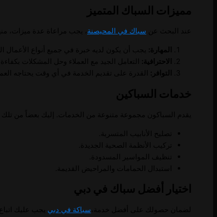
مميزات السباك المتميز
عند البحث عن
سباك في المحيصنة
، يجب مراعاة عدة ميزات، منه
المهارة:
يجب أن يكون لديه خبرة في جميع أنواع الأعمال ال
الاحترافية:
التعامل الجيد مع العملاء وحل المشكلات بكفاءة.
التوافر:
القدرة على تقديم الخدمة في أي وقت يحتاجه العم
خدمات السباكين
يقدم السباكون مجموعة متنوعة من الخدمات. إليك بعضاً من تلك 
تصليح الأنابيب المتسربة.
تركيب الأنظمة الصحية الجديدة.
تنظيف المواسير المسدودة.
استبدال الحمامات والمراحيض القديمة.
اختيار أفضل سباك في دبي
لضمان حصولك على أفضل خدمة،
سباكة في دبي
يجب عليك اتباع ا