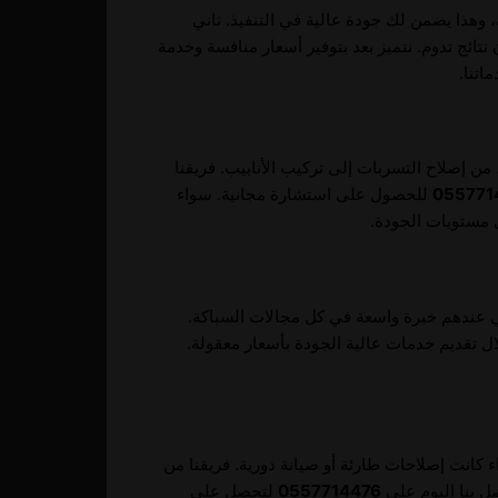
وهذا يضمن لك جودة عالية في التنفيذ. ثاني
ائج تدوم. نتميز بعد بتوفير أسعار منافسة وخدمة
اتنا.
من إصلاح التسربات إلى تركيب الأنابيب. فريقنا
055771
للحصول على استشارة مجانية. سواء
 مستويات الجودة.
 عندهم خبرة واسعة في كل مجالات السباكة.
ل تقديم خدمات عالية الجودة بأسعار معقولة.
 كانت إصلاحات طارئة أو صيانة دورية. فريقنا من
ل بنا اليوم على
0557714476
لتحصل على