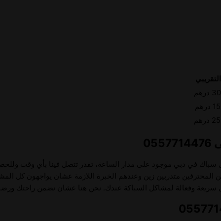
لتقريبي
رهم
رهم
رهم
ضل سباك في دبي موجود على مدار الساعة، تقدر تتصل فينا بأي وقت ولل
نيين المحترفين متدربين زين وعندهم الخبرة اللازمة عشان يواجهون كل المش
ريعة وفعالة لمشاكل السباكة عندك. نحن هنا عشان نضمن راحتك ورضاك 