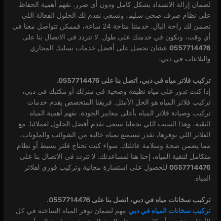
لضمان إزالة الانسداد بشكل كامل ودون أي ضرر. نفهم أهمية الحفاظ
على نظام صرف صحي سليم، ونسعى نقدم لك الحلول الفعالة اللي
تضمن لك راحة البال. خدمتنا متاحة 24 ساعة، فممكن تتواصل معنا في
أي وقت، ونكون في خدمتك على طول. لا تتردد في الاتصال بنا على
0557714476
عشان تحصل على أفضل خدمات تسليك المجاري
والبلاعات في دبي.
تركيب فلاتر مياه في دبي، اتصل بنا على 0557714476.
إذا كنت تدور على مياه نظيفة وصحية في منزلك أو مكتبك في دبي،
تركيب فلاتر المياه هو الحل الأمثل. فريقنا المتخصص يقدم خدمات
تركيب وصيانة فلاتر المياه بأعلى معايير الجودة. نفهم أهمية المياه
النقية، وهذا السبب اللي يجعلنا نسعى نقدم أفضل الحلول لعملائنا. مع
الفلاتر اللي نوفرها، تقدر تستمتع بمياه خالية من الشوائب والملوثات،
مما يضمن صحة وسلامة عائلتك. سواء كنت تحتاج فلتر بسيط أو نظام
متكامل لتنقية المياه، إحنا هنا لمساعدتك. لا تتردد في الاتصال بنا على
0557714476
للحصول على استشارة مجانية وتركيب فوري لفلاتر
المياه.
تركيب سخانات مياه في دبي، اتصل بنا على 0557714476.
تركيب سخانات المياه في دبي
مهم لضمان توفر المياه الساخنة في كل