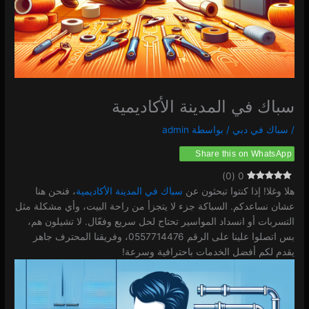
سباك في المدينة الأكاديمية
/
سباك في دبي
/ بواسطة
admin
Share this on WhatsApp
)
0
(
0
هلا وغلا! إذا كنتوا تبحثون عن
سباك في المدينة الأكاديمية
، فنحن هنا
عشان نساعدكم. السباكة جزء لا يتجزأ من راحة البيت، وأي مشكلة مثل
التسربات أو انسداد المواسير تحتاج لحل سريع وفعّال. لا تشيلون هم،
بس اتصلوا علينا على الرقم 0557714476، وفريقنا المحترف جاهز
يقدم لكم أفضل الخدمات باحترافية وسرعة!