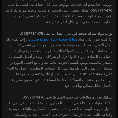
دورية، إحنا نقدم لك خدمات موثوقة تلبي كل احتياجاتك. اتصل بنا على
0557714476
عشان تحصل على استشارة مجانية وتحدد موعد للزيارة.
نؤمن بأهمية الوقت وسرعة الإنجاز، وعدنا نقدم لكم أفضل خدمات
تصليح المضخات في دبي بكل احترافية ودقة.
توريد مواد سباكة صحية في دبي، اتصل بنا على 0557714476.
إذا كنت تدور على مواد
سباكة صحية عالية الجودة في دبي
، إحنا نقدم لك
الحل الأمثل. نوفر لك مجموعة متنوعة من المواد اللي تشمل الأنابيب،
والصمامات، وكافة لوازم السباكة الثانية. فريقنا متخصص في تلبية
احتياجات العملاء، سواء كانوا أفراد أو شركات، ونقدم أفضل المنتجات
بأسعار تنافسية. نؤمن بأهمية الجودة، لذلك نتعاون مع أفضل الموردين
لضمان أن المواد اللي نقدمها تلبي كل المعايير المطلوبة. اتصل بنا اليوم
على
0557714476
عشان تقدم استفساراتك وتكتشف مجموعتنا
الواسعة من منتجات السباكة. إحنا هنا لمساعدتك في تحقيق مشروعك
بأفضل شكل ممكن وبأعلى جودة.
تسليك مجاري وبلاعات في دبي، اتصل بنا على 0557714476.
إذا كنت تواجه مشكلة في انسداد المجاري أو بلاعات المياه في دبي، لا
تشيل هم بعد اليوم. إحنا نقدم خدمات تسليك المجاري والبلاعات بسرعة
وكفاءة عالية. يعتمد فريقنا المحترف على أحدث المعدات والتقنيات