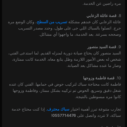
مره راضين عن الخدمة.
8.
قصة عائلة الزعابي
عائلة الزعابي كان عندهم مشكلة
تسريب من السطح
، وكان الوضع مره
حرج. اتصلوا بالسباك اللي جى على طول، وحدد مصدر التسريب
وصححه بسرعة. بعد الخدمة، ما واجهوا أي مشاكل.
9.
قصة السيد منصور
السيد منصور كان يحتاج صيانة دورية لمنزله القديم. لما استدعى الفني،
شخص له بعض الأمور اللازمة وظل يتابع معاه. الخدمة كانت ممتازة،
وصار ما عنده مشاكل بعد الصيانة.
10.
قصة فاطمة وزوجها
فاطمة كانت محتاجة سباك لتركيب حوض في حمامها. الفني كان عنده
شغل دقيق وسريع. الحوض تم تركيبه بشكل ممتاز، وفاطمة وزوجها
كانوا مره مبسوطين بالنتيجة.
تجارب متنوعة تبرز أهمية اختيار
سباك محترف
. إذا كنت محتاج خدمة
سباكة، لا تتردد واتصل على
0557714476
!