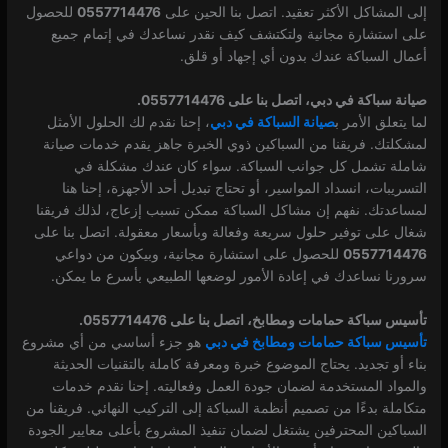
إلى المشاكل الأكثر تعقيد. اتصل بنا الحين على
0557714476
للحصول
على استشارة مجانية ولتكتشف كيف نقدر نساعدك في إتمام جميع
أعمال السباكة عندك بدون أي إجهاد أو قلق.
صيانة سباكة في دبي، اتصل بنا على 0557714476.
لما يتعلق الأمر ب
صيانة السباكة في دبي
، إحنا نقدم لك الحلول الأمثل
لمشكلتك. فريقنا من السباكين ذوي الخبرة جاهز يقدم خدمات صيانة
شاملة تشمل كل جوانب السباكة. سواء كان عندك مشكلة في
التسريبات، انسداد المواسير، أو تحتاج تبديل أحد الأجهزة، إحنا هنا
لمساعدتك. نفهم إن مشاكل السباكة ممكن تسبب إزعاج، لذلك فريقنا
شغال على توفير حلول سريعة وفعالة وبأسعار معقولة. اتصل بنا على
0557714476
للحصول على استشارة مجانية، وبيكون من دواعي
سرورنا نساعدك في إعادة الأمور لوضعها الطبيعي بأسرع ما يمكن.
تأسيس سباكة حمامات ومطابخ، اتصل بنا على 0557714476.
تأسيس سباكة حمامات ومطابخ في دبي
هو جزء أساسي من أي مشروع
بناء أو تجديد. يحتاج الموضوع خبرة ومعرفة كاملة بالتقنيات الحديثة
والمواد المستخدمة لضمان جودة العمل وفعاليته. إحنا نقدم خدمات
متكاملة بدءًا من تصميم أنظمة السباكة إلى التركيب النهائي. فريقنا من
السباكين المحترفين يشتغل لضمان تنفيذ المشروع بأعلى معايير الجودة