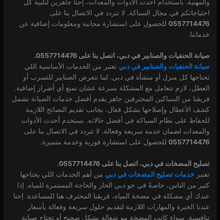
والمهنية. باستخدام أحدث الأدوات والمعدات، إحنا جاهزين لتلبية كل
احتياجاتكم في مجال السباكة. لا تتردد في الاتصال بنا على
0557714476
للحصول على استشارة مجانية ومعلومات إضافية عن
خدماتنا.
صيانة الحنفيات والصنابير في دبي، اتصل بنا على 0557714476.
صيانة الحنفيات والصنابير في دبي
تعتبر من الخدمات الأساسية اللي
تحتاجها كل منزل أو منشأة في دبي. لما تتعرض الصنابير للتسرب أو
العطل، لازم نتعامل مع المشكلة بسرعة عشان نمنع أي أضرار إضافية.
فريقنا من السباكين المحترفين جاهز يقدم أفضل خدمات الصيانة تشمل
كشف الأعطال وإصلاحها بشكل فعال، بجانب تقديم النصائح اللازمة
للحفاظ على نظام السباكة في أفضل حالاته. نستخدم أحدث الأدوات
والمعدات لضمان خدمة سريعة وفعالة. لا تتردد في الاتصال بنا على
0557714476
للحصول على استشارة فورية وخدمة متميزة.
تصليح المضخات في دبي، اتصل بنا على 0557714476.
تعتبر
خدمات تصليح المضخات في دبي
من أهم الخدمات اللي يحتاجها
كثير من الناس، خاصةً في جو دبي الحار والحاجة المستمرة للمياه. إذا
عندك أي مشكلة في مضخة المياه، فريقنا المحترف هنا للمساعدة. إحنا
عندنا الخبرة والمهارات اللازمة لتقديم حلول سريعة وفعالة بأسعار
تنافسية. سواء كانت المضخة مو شغالة بشكل صحيح أو تحتاج صيانة