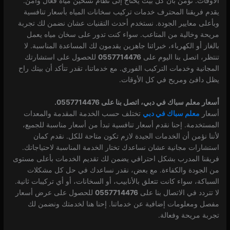
الأوقات. نؤمن بأن كل بيت يحتاج إلى نظام تسخين مياه فعال وآمن.
يقدم فريقنا المحترف خدمات تركيب سخانات المياه بأسعار تنافسية
وبأعلى معايير الجودة. نستخدم أحدث التقنيات عشان نضمن لك تجربة
مريحة وخالية من المتاعب. سواء كنت تدور على سخان مياه يعمل
بالغاز أو الكهرباء، خبرائنا جاهزين يقدمون لك المساعدة المناسبة. لا
تنتظر، اتصل بنا اليوم على
0557714476
للحصول على استشارتك
المجانية وخدمات التركيب الفوري. مع خدماتنا، تقدر تتأكد أن بيتك راح
يظل دافئ ومريح في كل الأوقات.
أسعار معلم سباك في دبي، اتصل بنا على 0557714476.
أسعار
معلم سباك في دبي
تختلف حسب الخدمة المقدمة والمعدات
المستخدمة. إحنا نقدم أسعار تنافسية تبدأ من أسعار مناسبة للجميع،
لأننا نؤمن أن الخدمات الجيدة لازم تكون متاحة للكل. نقدم كمان
استشارات مجانية عشان نساعدك تختار الخدمة المناسبة لاحتياجاتك.
فريقنا المدرب بشكل احترافي يضمن لك تقديم الخدمات بأعلى مستوى
من الجودة والكفاءة. مع بعض، نقدر نساعدك في حل كل مشكلات
السباكة، سواء كانت تتعلق بالأنابيب، أو السخانات، أو أي تركيبات ثانية.
لا تتردد في الاتصال بنا على
0557714476
للحصول على عرض أسعار
مفصل ومعلومات إضافية عن خدماتنا. إحنا هنا لخدمتك ونضمن لك
تجربة مريحة وفعالة.