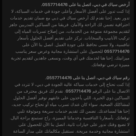
أرخص سباك في دبي، اتصل بنا على 0557714476.
إذا كنت تدور على أفضل الأسعار وأعلى جودة في خدمات السباكة، لا
تدور بعيد. إحنا نقدم لك أرخص سباك في دبي مع ضمان تقديم خدمات
احترافية تضمن لك الراحة والأمان. فريقنا من السباكين المدربين جاهز
لتقديم مجموعة متنوعة من الخدمات، من إصلاح تسربات المياه إلى
تركيب الأنابيب والسخانات. نركز على تقديم أفضل الحلول بأسعار
تنافسية، ولا ننسى نحافظ على جودة العمل. اتصل بنا الآن على
0557714476
للحصول على استشارة مجانية وعرض سعر يناسب
ميزانيتك. إحنا هنا لخدمتك في أي وقت، ونسعى جاهدين لتقديم تجربة
مميزة ترضي توقعاتك.
رقم سباك في دبي، اتصل بنا على 0557714476.
إذا كنت تحتاج إلى خدمات سباكة عالية الجودة في دبي، لا تتردد في
الاتصال بنا على الرقم
0557714476
. نقدم لك فريق محترف من
السباكين ذوي الخبرة، اللي يأخذون على عاتقهم توفير أفضل الحلول
لمشاكلك الصحية. سواء كان عندك تسرب مياه أو تحتاج تركيب جديد،
إحنا هنا لمساعدتك. نضمن لك تقديم خدمات سريعة وموثوقة تلبي
توقعاتك. بأسعارنا التنافسية وخدماتنا المميزة، راح تستمتع براحة البال.
لا تضيع وقتك تدور على خيارات ثانية، اتصل بنا الآن للحصول على
استشارة مجانية وخدمة مريحة. نستقبل مكالماتك على مدار الساعة