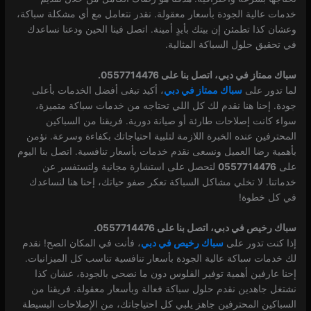
خدمات عالية الجودة بأسعار معقولة. نقدر نتعامل مع أي مشكلة سباكة،
وعشان كذا تطمئن إن بيتك بأيدٍ أمينة. اتصل فينا الحين ودعنا نساعدك
في تحقيق حلول السباكة المثالية.
سباك ممتاز في دبي، اتصل بنا على 0557714476.
لما تدور على
سباك ممتاز في دبي
، أكيد تبغى أفضل الخدمات بأعلى
جودة. إحنا هنا نقدم لك كل اللي تحتاجه من خدمات سباكة متميزة،
سواء كانت إصلاحات طارئة أو صيانة دورية. فريقنا من السباكين
المحترفين عنده الخبرة اللازمة لتلبية احتياجاتك بكفاءة وسرعة. نؤمن
بأهمية رضا العميل ونسعى نقدم خدمات بأسعار تنافسية. اتصل بنا اليوم
على
0557714476
لتحصل على استشارة مجانية ولتستفسر عن
خدماتنا. لا تخلي مشاكل السباكة تعكر صفو حياتك، إحنا هنا لنساعدك
في كل خطوة!
سباك رخيص في دبي، اتصل بنا على 0557714476.
إذا كنت تدور على
سباك رخيص في دبي
، فأنت في المكان الصح! نقدم
لك خدمات سباكة عالية الجودة بأسعار تنافسية تناسب كل الميزانيات.
إحنا عارفين أهمية توفير الفلوس دون ما نضحي بالجودة، عشان كذا
نشتغل جاهدين نقدم حلول سباكة فعالة وبأسعار معقولة. فريقنا من
السباكين المحترفين جاهز يلبي كل احتياجاتك، من الإصلاحات البسيطة