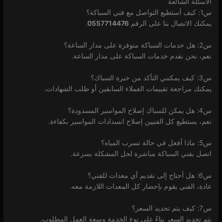
الأسئلة الشائعة
س1: كيف أستطيع التواصل مع فني السباكة؟
يمكنك الاتصال بنا على الرقم
0557714476
.
س2: هل خدمات السباكة متوفرة على مدار الساعة؟
نعم، نحن نقدم خدمات السباكة على مدار الساعة.
س3: كيف يمكنني التأكد من خبرة السباك؟
يمكنك مراجعة تقييمات العملاء السابقين أو طلب الشهادات.
س4: هل يمكن للسباك إصلاح المواسير المسدودة؟
نعم، يستطيع كل الفنيين إصلاح انسدادات المواسير بكفاءة.
س5: ماذا أفعل في حالة تسرب المياه؟
اتصل بفني السباكة مباشرة لحل المشكلة بسرعة.
س6: هل أحتاج إلى تقديم أي معدات للفني؟
عادة، الفني يقوم بإحضار كل المعدات اللازمة معه.
س7: كيف يتم تحديد السعر؟
يتم تحديد السعر بناءً على نوع الخدمة وسعة العمل المطلوب.