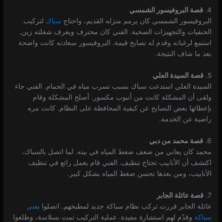
4.
قصة البروفيسور الشمسي
البروفيسور الشمسي كان يرمم منزله القديم، واحتاج
سباك
لتركيب
الحنفيات والتجهيزات الصحية. الفني كان محترف ويعرف شغلته زين.
استمع لرغباته وقدم له نصايح قيمة. البروفيسور سعادته كانت واضحة
بعد ما شاف النتيجة.
5.
قصة السيدة العلي
السيدة العلي استدعت سباك بسبب تسرب مياه في الحمام. الفني جاء
ولقى أن المشكلة كانت من أنبوب مكسور. أصلح المشكلة وقام
بإعطائها بعض النصايح عن كيفية المحافظة على النظام. كانت مره
راضية عن الخدمة.
6.
قصة محمد من دبي
محمد كان يعاني من ضعف ضغط المياه في بيته. لما اتصل بالسباك،
اكتشف أن الأنابيب تحتاج تنظيف. الفني قام بعمل رائع في تنظيف
الأنابيب، ومن بعدها تحسن ضغط المياه بشكل كبير.
7.
قصة عائلة الجابر
عائلة الجابر قررت تركب نظام سباكة جديد لمطبخهم. اتصلوا ب
فني
سباكة
وقدّم لهم استشارة مفيدة. عملية التركيب تمت بسلاسة، وطلعوا