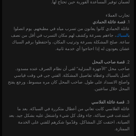
لضمان توفير المساعدة الفورية حين تحتاج لها.
تجارب العملاء
1.
قصة عائلة الحمادي
عائلة الحمادي كانوا يعانون من تسرب مياه في مطبخهم. يوم اتصلوا
ب
السباك
، جاءهم بسرعة وكشف لهم مكان التسرب في أقل من نصف
ساعة. صلح المشكلة بسرعة وترتيب المكان، واحتفظوا برقم السباك
عشان يعودون له إذا احتاجوا أي خدمة ثانية.
2.
قصة صاحب المحل
صاحب محل “الأجهزة المنزلية” لقى أن نظام الصرف عنده مسدود.
اتصل بالسباك وعطاه تفاصيل المشكلة. الفني جى في وقت قياسي
واصلح الانسداد على طول. صاحب المحل كان مره مبسوط، ورجع يفتح
المحل خلال ساعتين.
3.
قصة عائلة الفلاسي
عائلة الفلاسي كانت تعاني من أعطال متكررة في السباكة. بعد ما
استدعت فني سباكة، جاء وفك كل شيء واشتغل عليه بشكل جيد. بعد
الصيانة، اختفت كل المشاكل. وقدّموا شكرهم للفني على الخدمة
الممتازة.