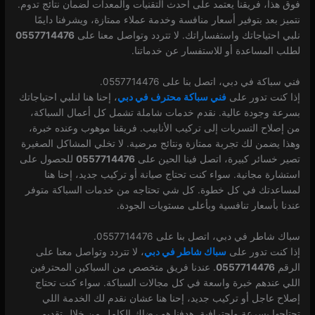
فوق هذا، فريقنا يعتمد على أحدث التقنيات والمعدات لضمان نتائج تدوم.
نتميز بعد بتوفير أسعار منافسة وخدمة عملاء ممتازة، ويشرفنا دايمًا
نلبي احتياجاتك واستفساراتك. لا تتردد وتواصل معنا على
0557714476
لطلب المساعدة أو للاستفسار عن خدماتنا.
فني سباكة في دبي، اتصل بنا على 0557714476.
إذا كنت تدور على
فني سباكة محترف في دبي
، إحنا هنا لنلبي احتياجاتك
بسرعة وجودة عالية. نقدم خدمات شاملة تشمل كل أعمال السباكة،
من إصلاح التسربات إلى تركيب الأنابيب. فريقنا موهوب وعنده خبرة،
وهذا يضمن لك تجربة ممتازة ونتائج مرضية. لا تخلي المشاكل الصغيرة
تصير خسائر كبيرة، اتصل فينا الحين على
0557714476
للحصول على
استشارة مجانية. سواء كنت تحتاج صيانة أو تركيب جديد، إحنا هنا
لمساعدتك في كل خطوة. كل شي تحتاجه من خدمات السباكة متوفر
عندنا بأسعار تنافسية وبأعلى مستويات الجودة.
سباك شاطر في دبي، اتصل بنا على 0557714476.
إذا كنت تدور على
سباك شاطر في دبي
، لا تتردد وتواصل معنا على
الرقم
0557714476
. عندنا فريق متخصص من السباكين المحترفين
اللي عندهم خبرة واسعة في كل مجالات السباكة. سواء كنت تحتاج
إصلاح عاجل أو تركيب جديد، إحنا هنا عشان نقدم لك الخدمة اللي
تحتاجها بسرعة واحترافية. هدفنا هو رضاك الكامل من خلال تقديم