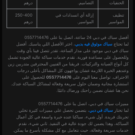
الحنفيات
التصاميم.
درهم
تنظيف
إزالة أي انسدادات في
250-400
المواسير
المواسير.
درهم
أفضل سباك في دبي 24 ساعة، اتصل بنا على 0557714476
لما تحتاج
سباك موثوق فيه بدبي
، اختر الأفضل اللي يناسبك. أفضل
سباك في دبي موجود على مدار الساعة، تقدر تتصل فينا بأي وقت
وللحصول على مساعدة فورية. نقدم خدمات سباكة عالية الجودة تشمل
كل أنواع الصيانة والتركيبات. فريقنا من الفنيين المحترفين متدربين زين
وعندهم الخبرة اللازمة عشان يواجهون كل المشاكل بأعلى درجات
الاحتراف. تواصل معنا اليوم على
0557714476
للحصول على
استشارة مجانية وضمان حلول سريعة وفعالة لمشاكل السباكة عندك.
نحن هنا عشان نضمن راحتك ورضاك دائمًا.
مميزات سباك في دبي، اتصل بنا على 0557714476
لما تختار
سباك في دبي
، بتضمن تحصل على مميزات كثيرة تخلي
تجربتك فريدة. أول شيء، سباكنا عنده خبرة واسعة في كل أعمال
السباكة، وهذا يضمن لك جودة عالية في التنفيذ. ثاني شيء، نقدم
خدمات سريعة وفعالة، حيث نتعامل مع كل مشكلة بأسرع ما يمكن.