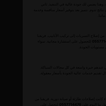
وهذا يضمن لك جودة عالية في التنفيذ. ثاني
ائج تدوم. نتميز بعد بتوفير أسعار منافسة وخدمة
اتنا.
من إصلاح التسربات إلى تركيب الأنابيب. فريقنا
055771
للحصول على استشارة مجانية. سواء
 مستويات الجودة.
 عندهم خبرة واسعة في كل مجالات السباكة.
ل تقديم خدمات عالية الجودة بأسعار معقولة.
 كانت إصلاحات طارئة أو صيانة دورية. فريقنا من
ل بنا اليوم على
0557714476
لتحصل على