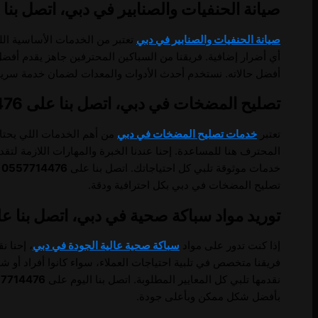
صيانة الحنفيات والصنابير في دبي، اتصل بنا على 714476
صيانة الحنفيات والصنابير في دبي
تعتبر من الخدمات الأساسية الل
أي أضرار إضافية. فريقنا من السباكين المحترفين جاهز يقدم أف
أفضل حالاته. نستخدم أحدث الأدوات والمعدات لضمان خدمة سريعة 
تصليح المضخات في دبي، اتصل بنا على 0557714476.
تعتبر
خدمات تصليح المضخات في دبي
من أهم الخدمات اللي يحتاج
المحترف هنا للمساعدة. إحنا عندنا الخبرة والمهارات اللازمة لت
خدمات موثوقة تلبي كل احتياجاتك. اتصل بنا على
0557714476
ع
تصليح المضخات في دبي بكل احترافية ودقة.
توريد مواد سباكة صحية في دبي، اتصل بنا على 57714476
إذا كنت تدور على مواد
سباكة صحية عالية الجودة في دبي
، إحنا ن
فريقنا متخصص في تلبية احتياجات العملاء، سواء كانوا أفراد أو 
نقدمها تلبي كل المعايير المطلوبة. اتصل بنا اليوم على
7714476
بأفضل شكل ممكن وبأعلى جودة.