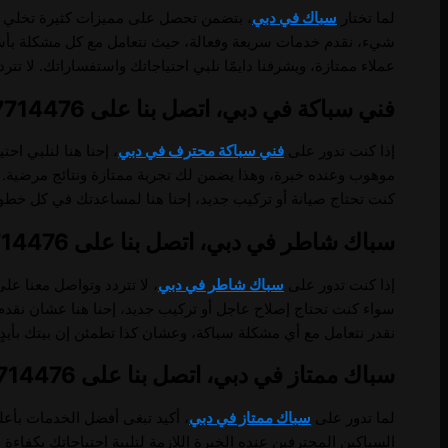
لما تختار
سباك في دبي
، بتضمن تحصل على مميزات كثيرة تخلي تج
شيء، نقدم خدمات سريعة وفعالة، حيث نتعامل مع كل مشكلة بأسرع 
عملاء ممتازة، ويشرفنا دايمًا نلبي احتياجاتك واستفساراتك. لا تت
فني سباكة في دبي، اتصل بنا على 0557714476.
إذا كنت تدور على
فني سباكة محترف في دبي
، إحنا هنا لنلبي ا
موهوب وعنده خبرة، وهذا يضمن لك تجربة ممتازة ونتائج مرضية. ل
كنت تحتاج صيانة أو تركيب جديد، إحنا هنا لمساعدتك في كل خطو
سباك شاطر في دبي، اتصل بنا على 0557714476.
إذا كنت تدور على
سباك شاطر في دبي
، لا تتردد وتواصل معنا عل
سواء كنت تحتاج إصلاح عاجل أو تركيب جديد، إحنا هنا عشان نقدم 
نقدر نتعامل مع أي مشكلة سباكة، وعشان كذا تطمئن إن بيتك بأيدٍ 
سباك ممتاز في دبي، اتصل بنا على 0557714476.
لما تدور على
سباك ممتاز في دبي
، أكيد تبغى أفضل الخدمات بأعل
السباكين المحترفين عنده الخبرة اللازمة لتلبية احتياجاتك بكفا