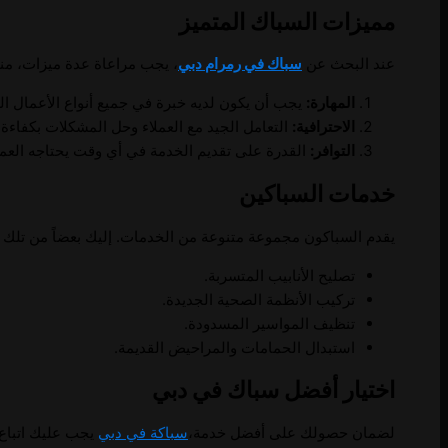
مميزات السباك المتميز
عند البحث عن
سباك في رمرام دبي
، يجب مراعاة عدة ميزات، منه
المهارة:
يجب أن يكون لديه خبرة في جميع أنواع الأعمال ال
الاحترافية:
التعامل الجيد مع العملاء وحل المشكلات بكفاءة.
التوافر:
القدرة على تقديم الخدمة في أي وقت يحتاجه العم
خدمات السباكين
يقدم السباكون مجموعة متنوعة من الخدمات. إليك بعضاً من تلك 
تصليح الأنابيب المتسربة.
تركيب الأنظمة الصحية الجديدة.
تنظيف المواسير المسدودة.
استبدال الحمامات والمراحيض القديمة.
اختيار أفضل سباك في دبي
لضمان حصولك على أفضل خدمة،
سباكة في دبي
يجب عليك اتباع ا