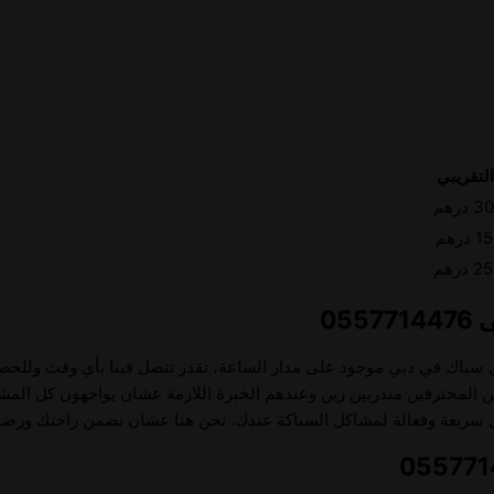
لتقريبي
رهم
رهم
رهم
ضل سباك في دبي موجود على مدار الساعة، تقدر تتصل فينا بأي وقت ولل
نيين المحترفين متدربين زين وعندهم الخبرة اللازمة عشان يواجهون كل المش
ريعة وفعالة لمشاكل السباكة عندك. نحن هنا عشان نضمن راحتك ورضاك 