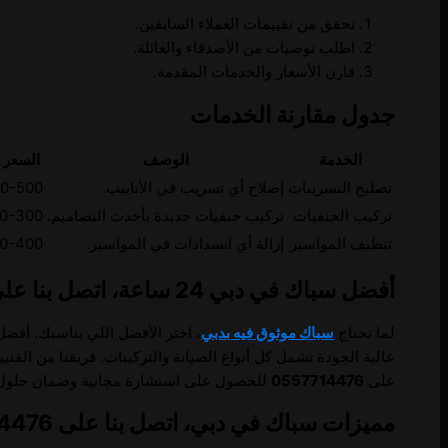
تحقق من تقييمات العملاء السابقين.
اطلب توصيات من الأصدقاء والعائلة.
قارن الأسعار والخدمات المقدمة.
جدول مقارنة الخدمات
الخدمة
الوصف
السعر ا
تصليح التسريبات
إصلاح أي تسريب في الأنابيب.
300-500 د
تركيب الحنفيات
تركيب حنفيات جديدة بأحدث التصاميم.
150-300 د
تنظيف المواسير
إزالة أي انسدادات في المواسير.
250-400 د
أفضل سباك في دبي 24 ساعة، اتصل بنا على 0557714476
لما تحتاج
سباك موثوق فيه بدبي
، اختر الأفضل اللي يناسبك. أف
عالية الجودة تشمل كل أنواع الصيانة والتركيبات. فريقنا من الف
على
0557714476
للحصول على استشارة مجانية وضمان حلول س
مميزات سباك في دبي، اتصل بنا على 0557714476