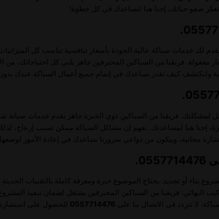
تعكر صفو حياتك، إحنا هنا لنساعدك في كل خطوة!
قدم لك خدمات سباكة عالية الجودة بأسعار تنافسية تناسب كل الميزانيات
 معقولة. فريقنا من السباكين المحترفين جاهز يلبي كل احتياجاتك، من الإ
ولتكتشف كيف نقدر نساعدك في إتمام جميع أعمال السباكة عندك بدون أ
أمثل لمشكلتك. فريقنا من السباكين ذوي الخبرة جاهز يقدم خدمات صيانة 
جهزة، إحنا هنا لمساعدتك. نفهم إن مشاكل السباكة ممكن تسبب إزعاج، لذل
ة مجانية، وبيكون من دواعي سرورنا نساعدك في إعادة الأمور لوضعها 
05.
 بناء أو تجديد. يحتاج الموضوع خبرة ومعرفة كاملة بالتقنيات الحديثة 
ركيب النهائي. فريقنا من السباكين المحترفين يشتغل لضمان تنفيذ المشروع
باكة. لا تتردد في الاتصال بنا على
0557714476
للحصول على استشارة مج