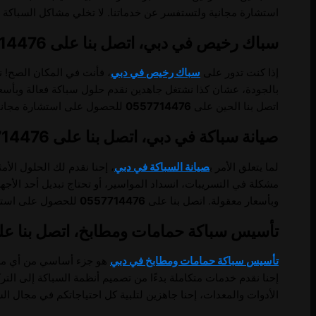
استشارة مجانية ولتستفسر عن خدماتنا. لا تخلي مشاكل السباكة 
سباك رخيص في دبي، اتصل بنا على 0557714476.
إذا كنت تدور على
سباك رخيص في دبي
، فأنت في المكان الصح! ن
بالجودة، عشان كذا نشتغل جاهدين نقدم حلول سباكة فعالة وبأسعار
اتصل بنا الحين على
0557714476
للحصول على استشارة مجانية 
صيانة سباكة في دبي، اتصل بنا على 0557714476.
لما يتعلق الأمر ب
صيانة السباكة في دبي
، إحنا نقدم لك الحلول ال
مشكلة في التسريبات، انسداد المواسير، أو تحتاج تبديل أحد الأ
وبأسعار معقولة. اتصل بنا على
0557714476
للحصول على استشار
تأسيس سباكة حمامات ومطابخ، اتصل بنا على 57714476
تأسيس سباكة حمامات ومطابخ في دبي
هو جزء أساسي من أي مشروع
إحنا نقدم خدمات متكاملة بدءًا من تصميم أنظمة السباكة إلى الت
الأدوات والمعدات، إحنا جاهزين لتلبية كل احتياجاتكم في مجال الس