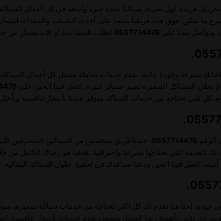
ربتك فريدة. أول شيء، سباكنا عنده خبرة واسعة في كل أعمال السباكة، 
ما يمكن. فوق هذا، فريقنا يعتمد على أحدث التقنيات والمعدات لضمان نت
ردد وتواصل معنا على
0557714476
لطلب المساعدة أو للاستفسار عن خدم
حتياجاتك بسرعة وجودة عالية. نقدم خدمات شاملة تشمل كل أعمال السباكة، 
ا تخلي المشاكل الصغيرة تصير خسائر كبيرة، اتصل فينا الحين على
4476
ة. كل شي تحتاجه من خدمات السباكة متوفر عندنا بأسعار تنافسية وبأعلى
ى الرقم
0557714476
. عندنا فريق متخصص من السباكين المحترفين اللي
لك الخدمة اللي تحتاجها بسرعة واحترافية. هدفنا هو رضاك الكامل من خلا
أمينة. اتصل فينا الحين ودعنا نساعدك في تحقيق حلول السباكة المثالية.
ى جودة. إحنا هنا نقدم لك كل اللي تحتاجه من خدمات سباكة متميزة، سواء
ءة وسرعة. نؤمن بأهمية رضا العميل ونسعى نقدم خدمات بأسعار تنافسية. اتص