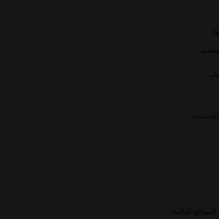
ا:
صحية.
يل.
الخدمات:
لنصائح التالية: