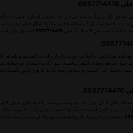
0557.
ي تحتاجها كل منزل أو منشأة في دبي. لما تتعرض الصنابير للتسرب أو ال
ضل خدمات الصيانة تشمل كشف الأعطال وإصلاحها بشكل فعال، بجانب تقديم 
وفعالة. لا تتردد في الاتصال بنا على
0557714476
للحصول على استشار
ها كثير من الناس، خاصةً في جو دبي الحار والحاجة المستمرة للمياه. إذ
قديم حلول سريعة وفعالة بأسعار تنافسية. سواء كانت المضخة مو شغالة بشك
شان تحصل على استشارة مجانية وتحدد موعد للزيارة. نؤمن بأهمية الوق
05.
قدم لك الحل الأمثل. نوفر لك مجموعة متنوعة من المواد اللي تشمل الأنابيب
شركات، ونقدم أفضل المنتجات بأسعار تنافسية. نؤمن بأهمية الجودة، لذلك 
055
عشان تقدم استفساراتك وتكتشف مجموعتنا الواسعة من منتجات الس