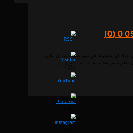
0 (0)
ن تدرك أن التحديات في دبي تختلف عن أي مكان
4.21k
3.47k
3.57k