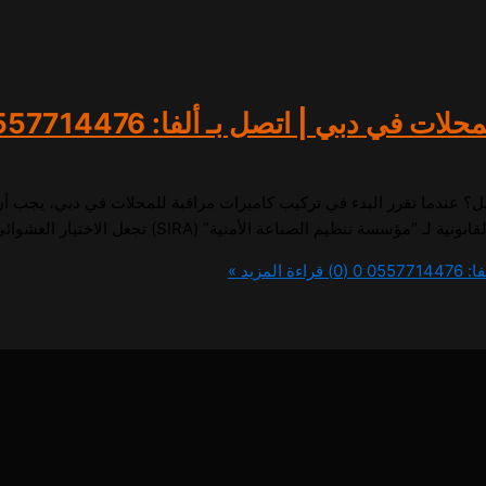
 دبي | اتصل بـ ألفا: 0557714476
ل؟ عندما تقرر البدء في تركيب كاميرات مراقبة للمحلات في دبي، يجب أ
ة” (SIRA) تجعل الاختيار العشوائي مغامرة غير محسوبة العواقب. كما […]
055
0 (0)
قراءة المزيد »