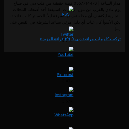
مدار الساعة | 0557714476 قصة حقيقية من قلب دبي في صباح
دي بالقرب من مول الإمارات، استيقظ أحد أصحاب المحلات
ية ليكتشف أن محله تعرض للسرقة ليلاً. الخسائر كانت فادحة،
أسوأ كان غياب أي دليل مرئي يساعد الشرطة في القبض على
كاميرات مراقبة دبي
0 (0)
قراءة المزيد »
4.21k
3.47k
3.57k