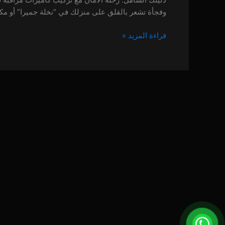
|
وفجأة تشعر بالقلق على منزلك في “نخلة جميرا” أو مكت
خصم
25%
قراءة المزيد »
اتصل
الآن
0557714476
0 (0)