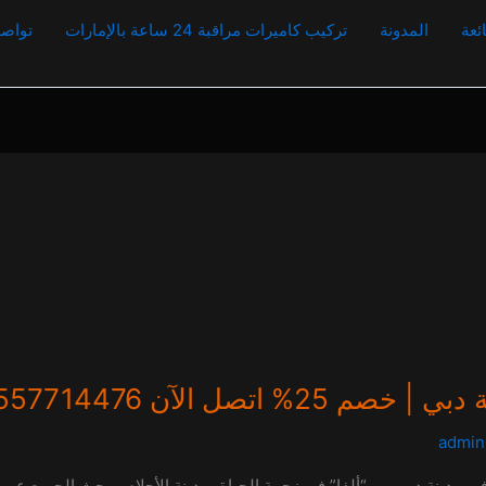
ئعة
المدونة
تركيب كاميرات مراقبة 24 ساعة بالإمارات
تواصل
تصل الآن 0557714476
admin
ي مدينة دبي من “ألفا” في زحمة الحياة بمدينة الأحلام، يبحث الجميع عن “