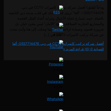
وداعاً للقلق! أفضل شركة تركيب كاميرات CCTV في دبي
0557714476 – “ألفا” تروي قصة أمانك في قلب مدينة دبي النابضة
، حيث تتسارع عجلة الأعمال وتتزايد أعداد الفلل الفخمة
يع التجارية العملاقة، يصبح “الأمان” ليس مجرد خيار، بل
قصوى وضمانة لراحة البال. ربما وصلت إلى هنا وأنت تبحث
تركيب كاميرات CCTV في […]
4.21k
أفضل شركة تركيب كاميرات CCTV في دبي 0557714476: ألفا
0 (0)
قراءة المزيد »
3.47k
3.57k