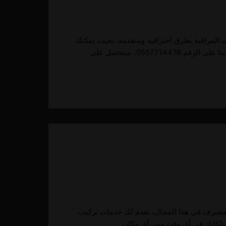
 المراقبة بطرق احترافية ومتقدمة، بحيث يمكنك
0557، ستحصل على
يق محترف في هذا المجال، نقدم لك خدمات تركيب
متلكاتك في أي وقت ومن أي مكان.