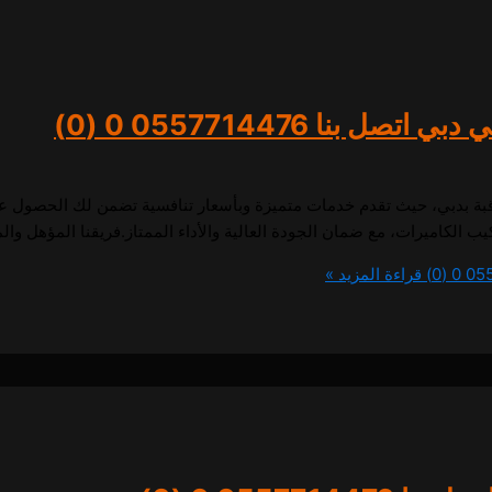
ل بنا 0557714476
0 (0)
بة بدبي، حيث تقدم خدمات متميزة وبأسعار تنافسية تضمن لك الحصول على
 الكاميرات، مع ضمان الجودة العالية والأداء الممتاز.فريقنا المؤهل وال
0 (0)
قراءة المزيد »