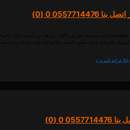
 0557714476
0 (0)
 يجعلها تحتاج إلى مستوى عالٍ من الأمان. من هنا تبرز أهمية تركيب كامي
رات المراقبة بأعلى معايير الجودة والاحترافية.نقوم بإجراء دراسة شامل
0
قراءة المزيد »
0557714
0 (0)