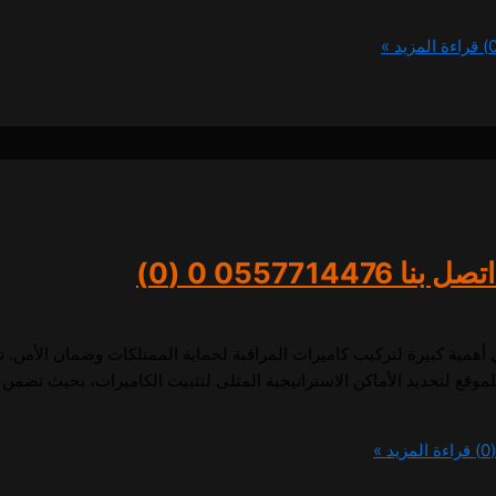
قراءة المزيد »
0557714476
0 (0)
همية كبيرة لتركيب كاميرات المراقبة لحماية الممتلكات وضمان الأمن. ت
لموقع لتحديد الأماكن الاستراتيجية المثلى لتثبيت الكاميرات، بحيث تضمن ت
قراءة المزيد »