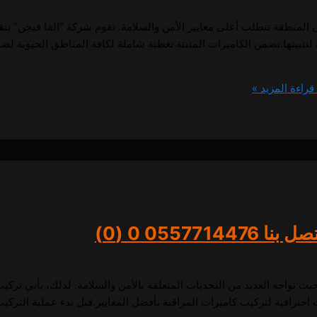
ون المنطقة تتطلب أعلى معايير الأمن والسلامة. تقوم شركة “الفا فيجن” بت
تثبيتها.تضمن الكاميرات المثبتة تغطية شاملة لكافة المناطق الحيوية لضم
قراءة المزيد »
055771447
0 (0)
ث تواجه العديد من التحديات المتعلقة بالأمن والسلامة. لذلك، يأتي ترك
حترافية لتركيب كاميرات المراقبة بأفضل المعايير.قبل بدء عملية التركيب