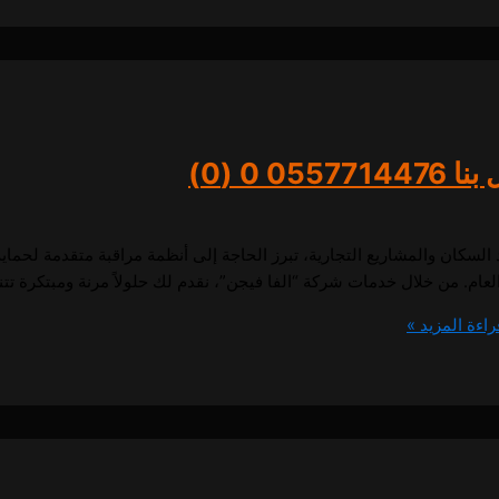
05577
0 (0)
د السكان والمشاريع التجارية، تبرز الحاجة إلى أنظمة مراقبة متقدمة لحما
لعام. من خلال خدمات شركة “الفا فيجن”، نقدم لك حلولاً مرنة ومبتكرة ت
اءة المزيد »