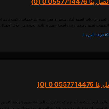
055771447
0 (0)
 الضروري توافر أنظمة أمان متطورة. نحن نقدم لك خدمات تركيب كاميرات
لضمان توفير رؤية واضحة وصورة عالية الجودة.من خلال الاتصال بنا على الرقم 714476
قراءة المزيد »
0557714
0 (0)
ني والمشاريع السكنية، أصبح تركيب كاميرات المراقبة ضرورة ملحة. كفر
ديثة تضمن لك رؤية واضحة وصورة عالية الجودة، مما يمكنك من مراقبة م