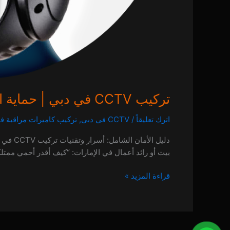
تركيب CCTV في دبي | حماية احترافية 24/7 مع شركة ألفا | اتصل بنا 0557714476
اترك تعليقاً
/
CCTV في دبي
,
تركيب كاميرات مراقبة ف
دليل ا
بيت أو رائد أعمال في الإمارات: “كيف أقدر أحمي ممتلكاتي وأنا
قراءة المزيد »