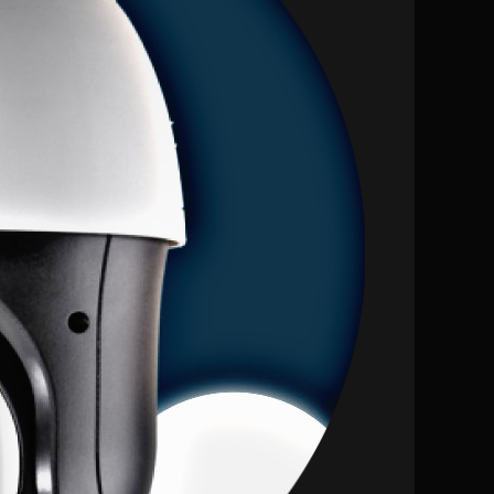
احترافية
24/7
مع
شركة
ألفا
|
اتصل
بنا
0557714476
0 (0)