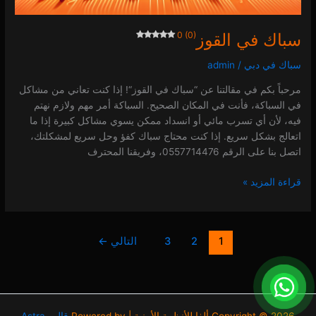
سباك في القوز
0 (0)
سباك في دبي
/
admin
مرحباً بكم في مقالتنا عن “سباك في القوز“! إذا كنت تعاني من مشاكل
في السباكة، فأنت في المكان الصحيح. السباكة أمر مهم ولازم نهتم
فيه، لأن أي تسرب مائي أو انسداد ممكن يسوي مشاكل كبيرة إذا ما
اتعالج بشكل سريع. إذا كنت محتاج سباك كفؤ وحل سريع لمشكلتك،
اتصل بنا على الرقم 0557714476، وفريقنا المحترف
قراءة المزيد »
1
2
3
التالي
←