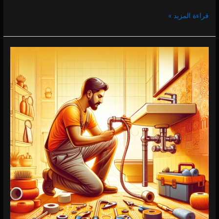
قراءة المزيد »
3.57k
3.47k
4.21k
سباك
في
المزهر
0 (0)