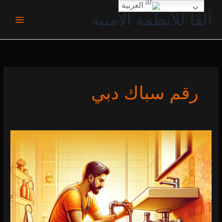
خطي
العربية
ألفا للأنظمة الأمنية
لى
لمحتوى
رقم سباك دبي
سباك
بدبي
0 (0)