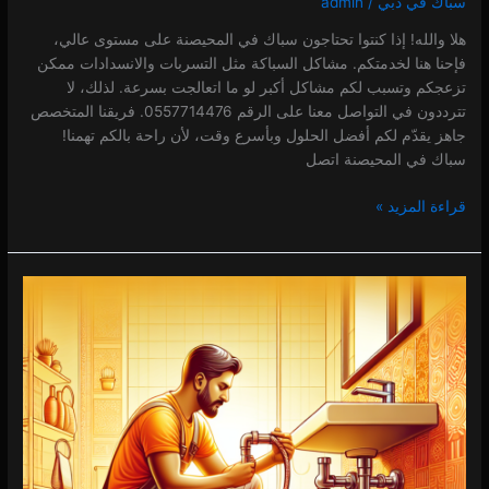
سباك في دبي
/
admin
هلا والله! إذا كنتوا تحتاجون سباك في المحيصنة على مستوى عالي،
فإحنا هنا لخدمتكم. مشاكل السباكة مثل التسربات والانسدادات ممكن
تزعجكم وتسبب لكم مشاكل أكبر لو ما اتعالجت بسرعة. لذلك، لا
تترددون في التواصل معنا على الرقم 0557714476. فريقنا المتخصص
جاهز يقدّم لكم أفضل الحلول وبأسرع وقت، لأن راحة بالكم تهمنا!
سباك في المحيصنة اتصل
قراءة المزيد »
سباك
في
الكرامة
0 (0)