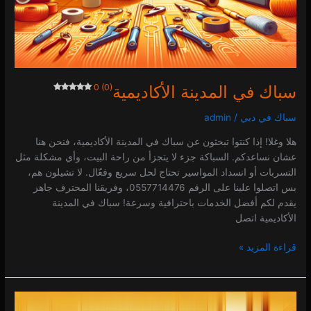
سباك في المدينة الأكاديمية
0 (0)
سباك في دبي
/
admin
هلا وغلا! إذا كنتوا تبحثون عن سباك في المدينة الأكاديمية، فنحن هنا
عشان نساعدكم. السباكة جزء لا يتجزأ من راحة البيت، وأي مشكلة مثل
التسربات أو انسداد المواسير تحتاج لحل سريع وفعّال. لا تشيلون هم،
بس اتصلوا علينا على الرقم 0557714476، وفريقنا المحترف جاهز
يقدم لكم أفضل الخدمات باحترافية وسرعة! سباك في المدينة
الأكاديمية اتصل
قراءة المزيد »
سباك