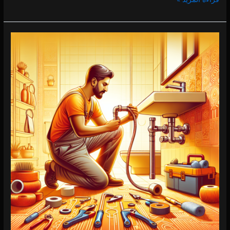
سباك
في
القوز
0 (0)