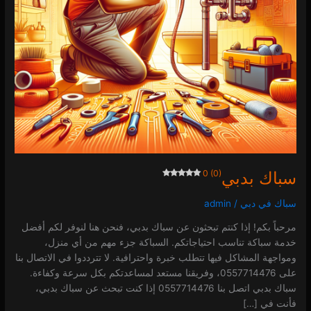
سباك بدبي
0 (0)
سباك في دبي
/
admin
مرحباً بكم! إذا كنتم تبحثون عن سباك بدبي، فنحن هنا لنوفر لكم أفضل
خدمة سباكة تناسب احتياجاتكم. السباكة جزء مهم من أي منزل،
ومواجهة المشاكل فيها تتطلب خبرة واحترافية. لا تترددوا في الاتصال بنا
على 0557714476، وفريقنا مستعد لمساعدتكم بكل سرعة وكفاءة.
سباك بدبي اتصل بنا 0557714476 إذا كنت تبحث عن سباك بدبي،
فأنت في […]