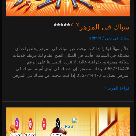
سباك في المزهر
0 (0)
سباك في دبي
/
admin
أهلاً وسهلاً فيكم! إذا كنت تبحث عن سباك في المزهر يخلص لك أي
مشكلة في السباكة، فأنت في المكان الصح. يقدم لك فريقنا خدمات
سباكة مميزة وباحترافية عالية. لا تتردد، اتصل بنا على الرقم
0557714476، وخلك مطمئن إن شغلك في أيدي أمينة. سباك في
المزهر اتصل بنا 0557714476 إذا كنت تبحث عن سباك في المزهر،
قراءة المزيد »
سباك
في
المدينة
العالمية