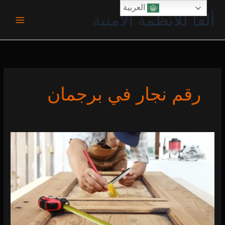
خطي
العربية
ألفا للأنظمة الأمنية
لى
لمحتوى
رقم نجار في برجمان
نجار
في
برج
خليفة
0 (0)