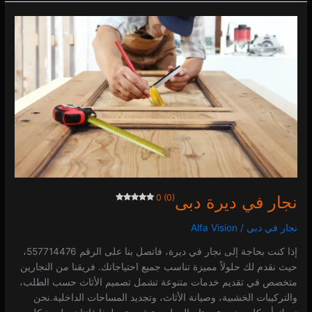
نجار
في
ديرة
دبى
0 (0)
نجار في ديرة دبى
0 (0)
نجار في دبي
/
Alfa Vision
إذا كنت بحاجة إلى نجار في ديرة، فاتصل بنا على الرقم 557714476،
حيث نقدم لك حلولاً مميزة تناسب جميع احتياجاتك. فريقنا من النجارين
متخصص في تقديم خدمات متنوعة تشمل تصميم الأثاث حسب الطلب،
والتركيبات الخشبية، وصيانة الأثاث، وتجديد المساحات الداخلية.نحن