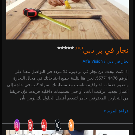
0 (0)
3.57k
3.47k
4.21k
نجار في بر دبي
0 (0)
نجار في دبي
/
Alfa Vision
إذا كنت تبحث عن نجار في بر دبي، فلا تتردد في التواصل معنا على
الرقم 557714476. نحن هنا لتلبية جميع احتياجاتك في مجال النجارة
وتقديم خدمات احترافية تتناسب مع متطلباتك. سواء كنت في حاجة إلى
أعمال تجديد، تركيب أثاث، أو حتى تصميمات داخلية فريدة، فإن فريقنا
من النجارين المحترفين جاهز لتقديم أفضل الحلول لك.نؤمن بأن
قراءة المزيد »
نجار