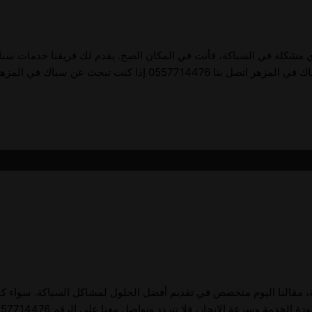
 مشكلة في السباكة، فأنت في المكان الصح. يقدم لك فريقنا خدمات سباكة م
مية، مقالنا اليوم متخصص في تقديم أفضل الحلول لمشاكل السباكة. سواء ك
 فلا تتردد وتواصل معنا على الرقم 0557714476! سباك في المدينة العالمية اتصل بنا