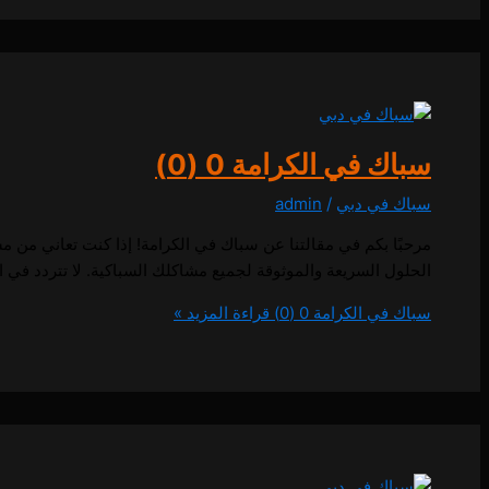
سباك في الكرامة
0 (0)
سباك في دبي
/
admin
مرحبًا بكم في مقالتنا عن سباك في الكرامة! إذا كنت تعاني من
الحلول السريعة والموثوقة لجميع مشاكلك السباكية. لا تتردد في الاتصال بنا على 0557714476 لتحصل على خدمة سباكة ممتاز
سباك في الكرامة
0 (0)
قراءة المزيد »