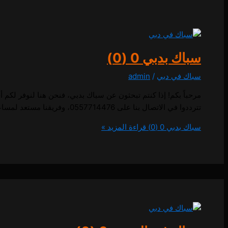
سباك بدبي
0 (0)
سباك في دبي
/
admin
مرحباً بكم! إذا كنتم تبحثون عن سباك بدبي، فنحن هنا لنوفر لكم
تترددوا في الاتصال بنا على 0557714476، وفريقنا مستعد لمساعدتكم بكل سرعة وكفاءة. سباك بدبي اتصل بنا 0557714476 إذا كنت تبحث عن سباك بدبي، فأنت في […]
سباك بدبي
0 (0)
قراءة المزيد »