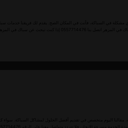
 مشكلة في السباكة، فأنت في المكان الصح. يقدم لك فريقنا خدمات سباكة م
مية، مقالنا اليوم متخصص في تقديم أفضل الحلول لمشاكل السباكة. سواء ك
 فلا تتردد وتواصل معنا على الرقم 0557714476! سباك في المدينة العالمية اتصل بنا