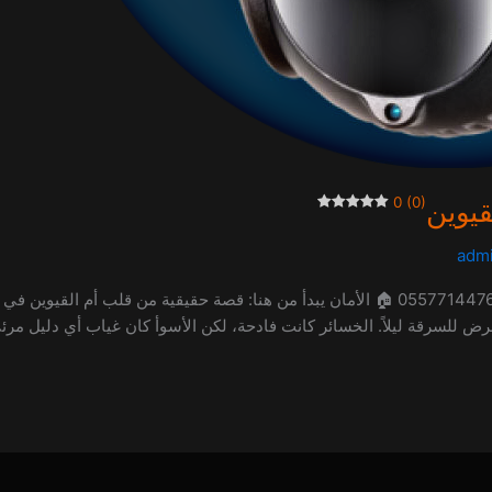
0 (0)
قيوين
adm
تركيب كاميرات مراقبة في أم القيوين – ألفا للصيانة | 0557714476 🏠 الأمان يبدأ من هنا: قصة
رض للسرقة ليلاً. الخسائر كانت فادحة، لكن الأسوأ كان غياب أي دليل م