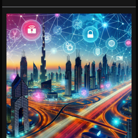
فني
انترنت
في
الخليج
التجاري
0 (0)