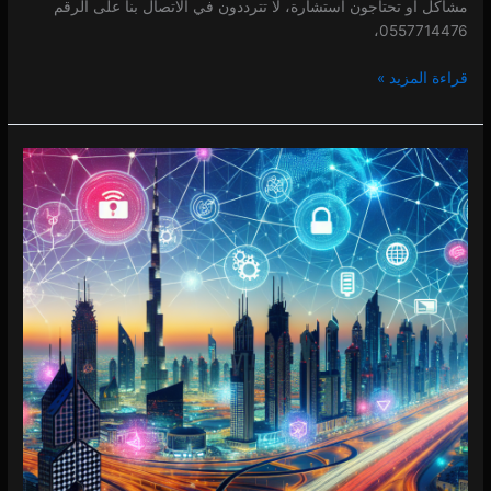
مشاكل أو تحتاجون استشارة، لا تترددون في الاتصال بنا على الرقم
0557714476،
قراءة المزيد »
فني
انترنت
في
المدينة
العالمية
0 (0)