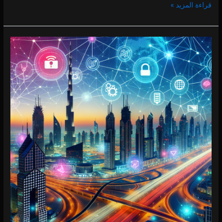
قراءة المزيد »
فني
انترنت
3.57k
3.47k
4.21k
في
الصفوح
0 (0)