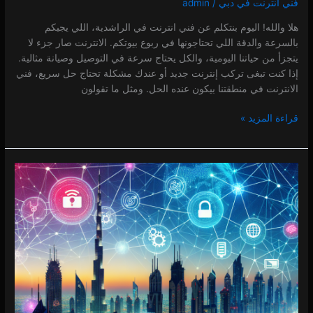
فني انترنت في دبي
/
admin
هلا والله! اليوم بنتكلم عن فني انترنت في الراشدية، اللي يجيكم
بالسرعة والدقة اللي تحتاجونها في ربوع بيوتكم. الانترنت صار جزء لا
يتجزأ من حياتنا اليومية، والكل يحتاج سرعة في التوصيل وصيانة مثالية.
إذا كنت تبغى تركب إنترنت جديد أو عندك مشكلة تحتاج حل سريع، فني
الانترنت في منطقتنا بيكون عنده الحل. ومثل ما تقولون
قراءة المزيد »
فني
انترنت
في
الخوانيج
0 (0)