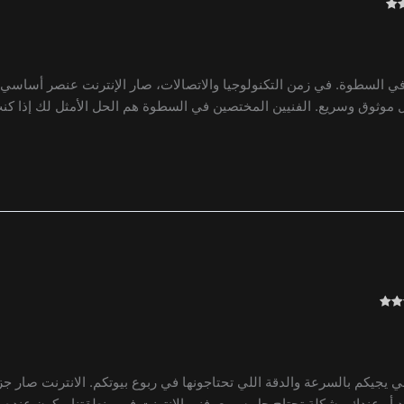
في السطوة. في زمن التكنولوجيا والاتصالات، صار الإنترنت عنصر أساسي ف
اتصال موثوق وسريع. الفنيين المختصين في السطوة هم الحل الأمثل لك إذا ك
لي يجيكم بالسرعة والدقة اللي تحتاجونها في ربوع بيوتكم. الانترنت صار جز
يد أو عندك مشكلة تحتاج حل سريع، فني الانترنت في منطقتنا بيكون عنده ا