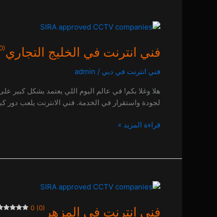
فني
انترنت
0)
فني انترنت في الخليج التجاري
في
الخليج
فني انترنت في دبي
/
admin
التجاري
هلا وغلا بكم! في عالم اليوم اللي يعتمد بشكل كبير على 
0 (0)
لجودة واستقرار في الخدمة. فني الانترنت يلعب دور 
قراءة المزيد »
فني
انترنت
0 (0)
فني انترنت في المزهر
في