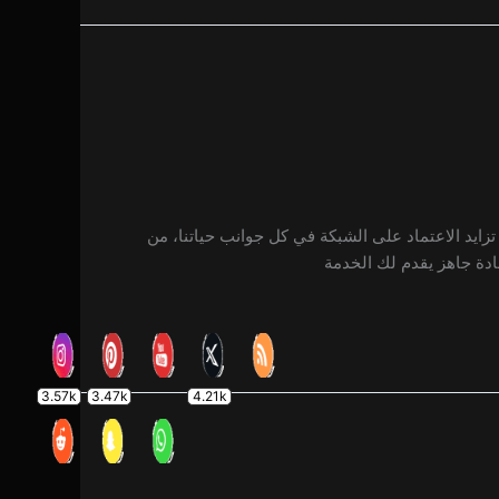
3.57k
3.47k
4.21k
زايد الاعتماد على الشبكة في كل جوانب حياتنا، من
ادة جاهز يقدم لك الخدمة