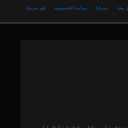
 معنا
خدماتنا
سياسة الخصوصية
قيّم تجربتك
زء لا يتجزأ من حياتنا، سواء للدراسة أو العمل أو