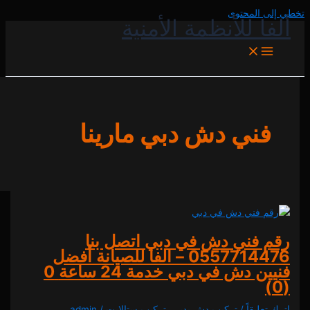
المحتوى
 للأنظمة الأمنية
ني دش دبي مارينا
فني دش في دبي اتصل بنا
0557714476 – الفا للصيانة أفضل
 دش في دبي خدمة 24 ساعة
0
يقاً
/
تركيب دش بدبي
,
تركيب ستالايت
/
admin