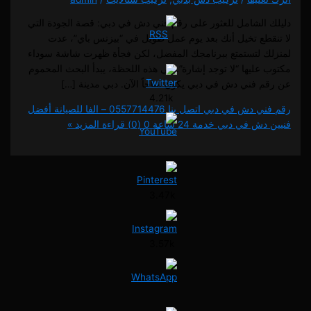
الشامل للعثور على رقم فني دش في دبي: قصة الجودة التي
طع تخيل أنك بعد يوم عمل طويل في “بيزنس باي”، عدت
 لتستمتع ببرنامجك المفضل، لكن فجأة ظهرت شاشة سوداء
ليها “لا توجد إشارة”. في هذه اللحظة، يبدأ البحث المحموم
 فني دش في دبي يكون متاحاً الآن. دبي مدينة […]
4.21k
رقم فني دش في دبي اتصل بنا 0557714476 – الفا للصيانة أفضل
 في دبي خدمة 24 ساعة
0 (0)
قراءة المزيد »
3.47k
3.57k