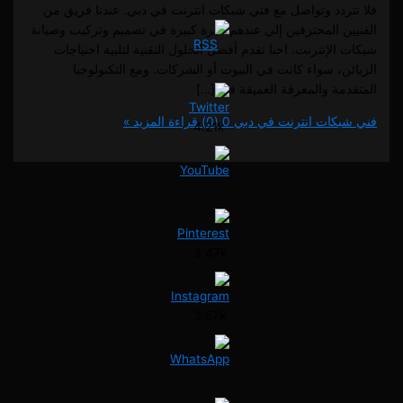
ردد وتواصل مع فني شبكات انترنت في دبي. عندنا فريق من
ن المحترفين إلي عندهم خبرة كبيرة في تصميم وتركيب وصيانة
لإنترنت. احنا نقدم أفضل الحلول التقنية لتلبية احتياجات
، سواء كانت في البيوت أو الشركات. ومع التكنولوجيا
مة والمعرفة العميقة في […]
كات انترنت في دبي
0 (0)
قراءة المزيد »
4.21k
3.47k
3.57k