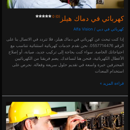
كهربائي في دماك هيلز
0 (0)
كهربائي في دبي
/
Alfa Vision
إذا كنت تبحث عن كهربائي في دماك هيلز، فلا تتردد في الاتصال بنا على
الرقم 0557714476. نحن نقدم خدمات كهربائية استثنائية تتناسب مع
احتياجاتك الخاصة. سواء كنت بحاجة إلى تركيب جديد، صيانة، أو إصلاح
الأعطال الكهربائية، فنحن هنا لنساعدك. يضم فريقنا من الكهربائيين
المحترفين خبرة واسعة في تقديم حلول سريعة وفعالة. نحرص على
استخدام المعدات
قراءة المزيد »
كهربائي
في
الحمرية