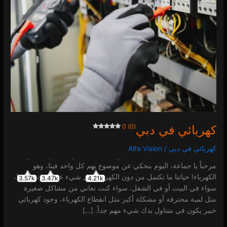
كهربائي في دبي
0 (0)
كهربائي في دبي
/
Alfa Vision
مرحباً يا جماعة، اليوم بنحكي عن موضوع يهم كل واحد فينا، وهو
الكهرباء! حياتنا ما تكتمل من دون الكهرباء، كل شيء عندنا مرتبط فيها،
3.57k
3.47k
4.21k
سواء في البيت أو في الشغل. سواء كنت تعاني من مشاكل صغيرة
مثل لمبة محترقة أو مشكلة أكبر مثل انقطاع الكهرباء، وجود كهربائي
خبير يكون في متناول يدك شيء مهم جداً. […]