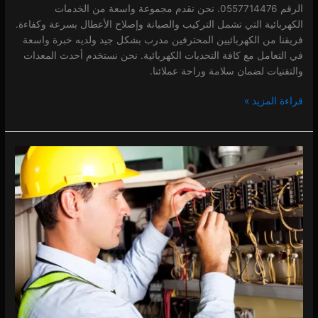
الرقم 0557714476. نحن نقدم مجموعة واسعة من الخدمات
الكهربائية التي تشمل التركيب والصيانة وإصلاح الأعطال بسرعة وكفاءة.
فريقنا من الكهربائيين المحترفين مدرب بشكل جيد ولديه خبرة واسعة
في التعامل مع كافة التحديات الكهربائية. نحن نستخدم أحدث المعدات
والتقنيات لضمان سلامة وراحة عملائنا.
قراءة المزيد »
كهربائي
في
دماك
هيلز
0 (0)