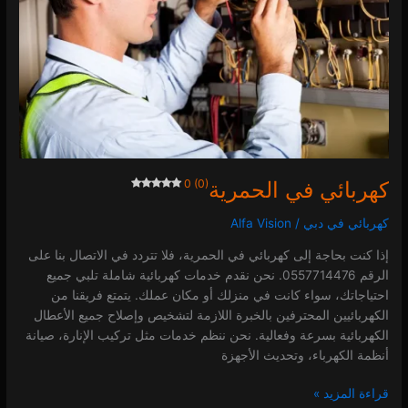
0 (0)
كهربائي في الحمرية
0 (0)
كهربائي في دبي
/
Alfa Vision
إذا كنت بحاجة إلى كهربائي في الحمرية، فلا تتردد في الاتصال بنا على
الرقم 0557714476. نحن نقدم خدمات كهربائية شاملة تلبي جميع
احتياجاتك، سواء كانت في منزلك أو مكان عملك. يتمتع فريقنا من
الكهربائيين المحترفين بالخبرة اللازمة لتشخيص وإصلاح جميع الأعطال
الكهربائية بسرعة وفعالية. نحن ننظم خدمات مثل تركيب الإنارة، صيانة
أنظمة الكهرباء، وتحديث الأجهزة
قراءة المزيد »