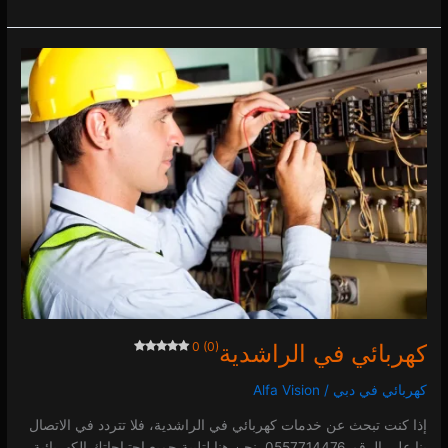
كهربائي
في
الراشدية
0 (0)
كهربائي في الراشدية
0 (0)
كهربائي في دبي
/
Alfa Vision
إذا كنت تبحث عن خدمات كهربائي في الراشدية، فلا تتردد في الاتصال
بنا على الرقم 0557714476. نحن هنا لتلبية جميع احتياجاتك الكهربائية،