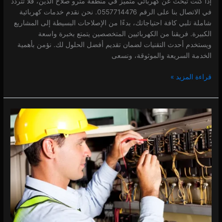
إذا كنت تبحث عن كهربائي متميز في منطقة مترو صلاح الدين، فلا تتردد
في الاتصال بنا على الرقم 0557714476. نحن نقدم خدمات كهربائية
شاملة تلبي كافة احتياجاتك، بدءًا من الإصلاحات البسيطة إلى المشاريع
الكبيرة. فريقنا من الكهربائيين المتخصصين يتمتع بخبرة واسعة
ويستخدم أحدث التقنيات لضمان تقديم أفضل الحلول لك. نؤمن بأهمية
الخدمة السريعة والموثوقة، ونسعى
قراءة المزيد »
كهربائي
في
الجداف
0 (0)