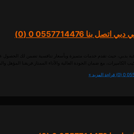
ل بنا 0557714476
0 (0)
بة بدبي، حيث تقدم خدمات متميزة وبأسعار تنافسية تضمن لك الحصول على
 الكاميرات، مع ضمان الجودة العالية والأداء الممتاز.فريقنا المؤهل وال
0 (0)
قراءة المزيد »