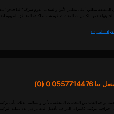
ون المنطقة تتطلب أعلى معايير الأمن والسلامة. تقوم شركة “الفا فيجن” بت
تثبيتها.تضمن الكاميرات المثبتة تغطية شاملة لكافة المناطق الحيوية لضم
قراءة المزيد »
055771447
0 (0)
ث تواجه العديد من التحديات المتعلقة بالأمن والسلامة. لذلك، يأتي ترك
حترافية لتركيب كاميرات المراقبة بأفضل المعايير.قبل بدء عملية التركيب