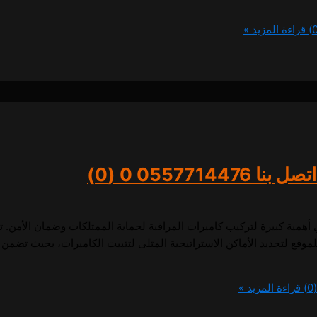
قراءة المزيد »
0557714476
0 (0)
همية كبيرة لتركيب كاميرات المراقبة لحماية الممتلكات وضمان الأمن. ت
لموقع لتحديد الأماكن الاستراتيجية المثلى لتثبيت الكاميرات، بحيث تضمن ت
قراءة المزيد »