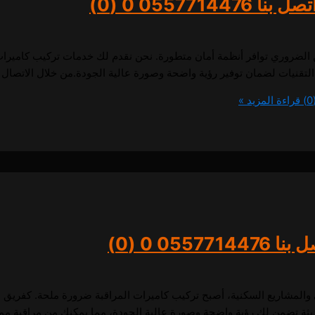
055771447
0 (0)
 الضروري توافر أنظمة أمان متطورة. نحن نقدم لك خدمات تركيب كاميرات
لضمان توفير رؤية واضحة وصورة عالية الجودة.من خلال الاتصال بنا على الرقم 714476
قراءة المزيد »
0557714
0 (0)
ني والمشاريع السكنية، أصبح تركيب كاميرات المراقبة ضرورة ملحة. كفر
ديثة تضمن لك رؤية واضحة وصورة عالية الجودة، مما يمكنك من مراقبة م