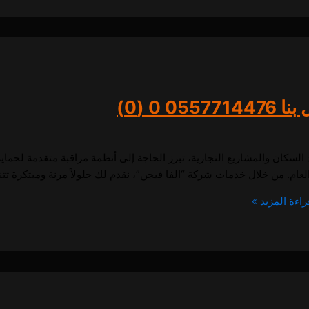
05577
0 (0)
د السكان والمشاريع التجارية، تبرز الحاجة إلى أنظمة مراقبة متقدمة لحما
لعام. من خلال خدمات شركة “الفا فيجن”، نقدم لك حلولاً مرنة ومبتكرة ت
اءة المزيد »