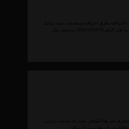
 المراقبة بطرق احترافية ومتقدمة، بحيث يمكنك
0557، ستحصل على
يق محترف في هذا المجال، نقدم لك خدمات تركيب
متلكاتك في أي وقت ومن أي مكان.