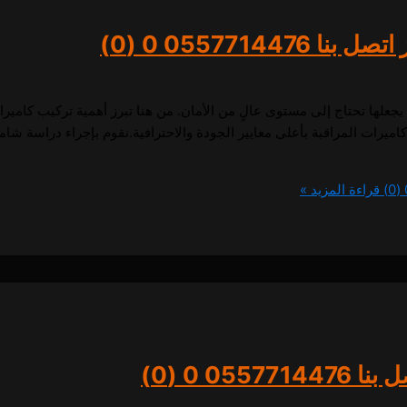
 0557714476
0 (0)
 يجعلها تحتاج إلى مستوى عالٍ من الأمان. من هنا تبرز أهمية تركيب كامي
رات المراقبة بأعلى معايير الجودة والاحترافية.نقوم بإجراء دراسة شامل
0
قراءة المزيد »
0557714
0 (0)