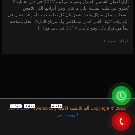
مع
دليل الأمان الشامل: أسرار وتقنيات تركيب CCTV في دبي لحماية لا
شركة
تُخترق في قلب المدينة اللي ما تنام، وبين أبراجها اللي تلامس
ألفا
السحاب، يظل سؤال واحد يشغل بال كل صاحب بيت أو رائد أعمال في
|
الإمارات: “كيف أقدر أحمي ممتلكاتي وأنا مرتاح البال؟”. الحل ببساطة
اتصل
يبدأ من قرار ذكي وهو تركيب CCTV في دبي مع […]
بنا
0557714476
قراءة المزيد »
0 (0)
3.57k
3.47k
4.21k
Copyright © 2026 ألفا للأنظمة الأمنية | Powered by
قالب Astra
للووردبريس