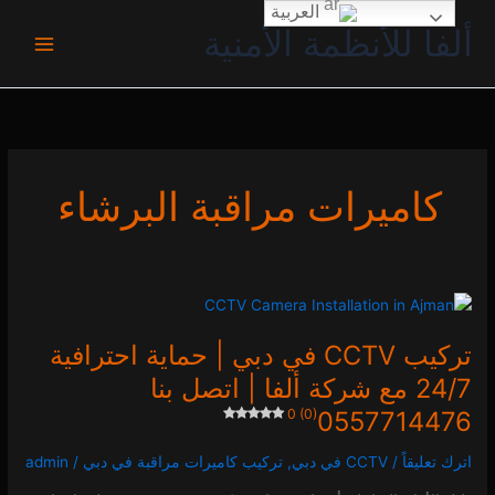
خطي
العربية
ألفا للأنظمة الأمنية
لى
لمحتوى
كاميرات مراقبة البرشاء
تركيب
CCTV
تركيب CCTV في دبي | حماية احترافية
في
دبي
24/7 مع شركة ألفا | اتصل بنا
|
0 (0)
0557714476
حماية
احترافية
اترك تعليقاً
/
CCTV في دبي
,
تركيب كاميرات مراقبة في دبي
/
admin
24/7