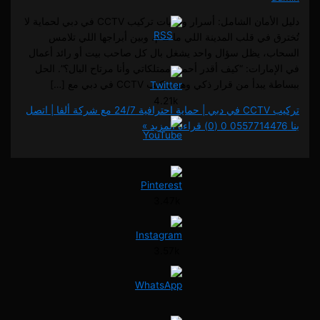
دليل الأمان الشامل: أسرار وتقنيات تركيب CCTV في دبي لحماية لا
في قلب المدينة اللي ما تنام، وبين أبراجها اللي تلامس
، يظل سؤال واحد يشغل بال كل صاحب بيت أو رائد أعمال
ارات: “كيف أقدر أحمي ممتلكاتي وأنا مرتاح البال؟”. الحل
دأ من قرار ذكي وهو تركيب CCTV في دبي مع […]
4.21k
تركيب CCTV في دبي | حماية احترافية 24/7 مع شركة ألفا | اتصل
0 (0)
قراءة المزيد »
3.47k
3.57k