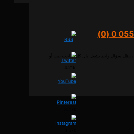
0 (0)
 اللي تلامس السحاب، يظل سؤال واحد يشغل بال كل صاحب بيت أو
4.21k
3.47k
3.57k