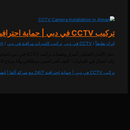
تركيب CCTV في دبي | حماية احترافية 24/7 مع شركة ألفا | اتصل بنا 0557714476
اترك تعليقاً
/
CCTV في دبي
,
تركيب كاميرات مراقبة في دبي
/
in
دليل الأمان الشامل:
رائد أعمال في الإمارات: “كيف أقدر أحمي ممتلكاتي وأنا مرتاح البال؟”. الح
تركيب CCTV في دبي | حماية احترافية 24/7 مع شركة ألفا | اتصل بنا 0557714476