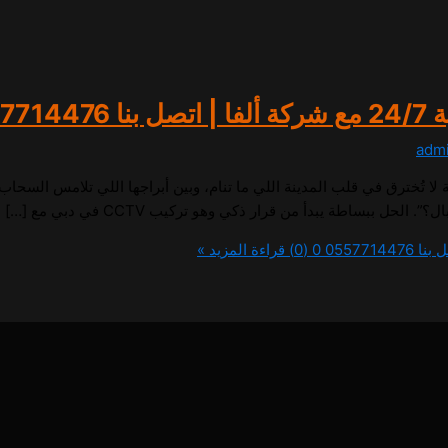
adm
 أسرار وتقنيات تركيب CCTV في دبي لحماية لا تُخترق في قلب المدينة اللي ما تنام، وبين أبراجها
ل ببساطة يبدأ من قرار ذكي وهو تركيب CCTV في دبي مع […]
0 (0)
قراءة المزيد »