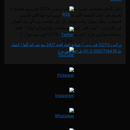
دليل الأمان الشامل: أسرار وتقنيات تركيب CCTV في دبي لحماية لا
في قلب المدينة اللي ما تنام، وبين أبراجها اللي تلامس
، يظل سؤال واحد يشغل بال كل صاحب بيت أو رائد أعمال
ارات: “كيف أقدر أحمي ممتلكاتي وأنا مرتاح البال؟”. الحل
دأ من قرار ذكي وهو تركيب CCTV في دبي مع […]
4.21k
تركيب CCTV في دبي | حماية احترافية 24/7 مع شركة ألفا | اتصل
0 (0)
قراءة المزيد »
3.47k
3.57k