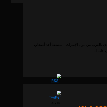
0557714 قصة حقيقية من قلب دبي في صباح يوم عادي بالقرب من مول الإمارات، استيقظ أحد أصحاب
ض على […]
4.21k