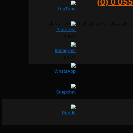
0 (0)
 اللي تلامس السحاب، يظل سؤال واحد يشغل بال كل صاحب بيت أو
3.47k
3.57k