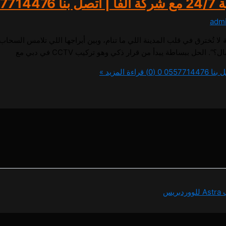
adm
 أسرار وتقنيات تركيب CCTV في دبي لحماية لا تُخترق في قلب المدينة اللي ما تنام، وبين أبراجها
لحل ببساطة يبدأ من قرار ذكي وهو تركيب CCTV في دبي مع
0 (0)
قراءة المزيد »
دبريس