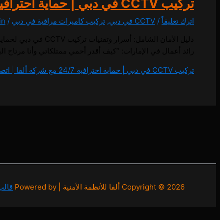
تركيب CCTV في دبي | حماية احترافية 24/7 مع شركة ألفا | اتصل بنا 0557714476
اترك تعليقاً
/
CCTV في دبي
,
تركيب كاميرات مراقبة في دبي
/
in
دليل الأمان الشامل:
رائد أعمال في الإمارات: “كيف أقدر أحمي ممتلكاتي وأنا مرتاح البال؟”. ا
تركيب CCTV في دبي | حماية احترافية 24/7 مع شركة ألفا | اتصل بنا 0557714476
Copyright © 2026 ألفا للأنظمة الأمنية | Powered by
قالب Astra للوور