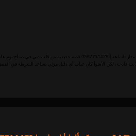
📹 تركيب كاميرات مراقبة دبي | ألفا للصيانة – حماية شاملة على مدار الساعة | 476
 كانت فادحة، لكن الأسوأ كان غياب أي دليل مرئي يساعد الشرطة في القب