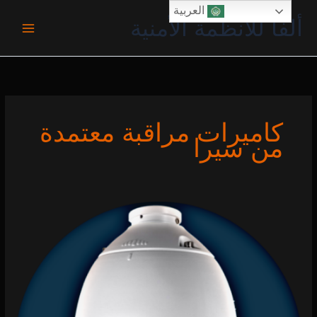
خطي
العربية
ألفا للأنظمة الأمنية
لى
لمحتوى
كاميرات مراقبة معتمدة
من سيرا
تركيب
CCTV
في
دبي
|
حماية
احترافية