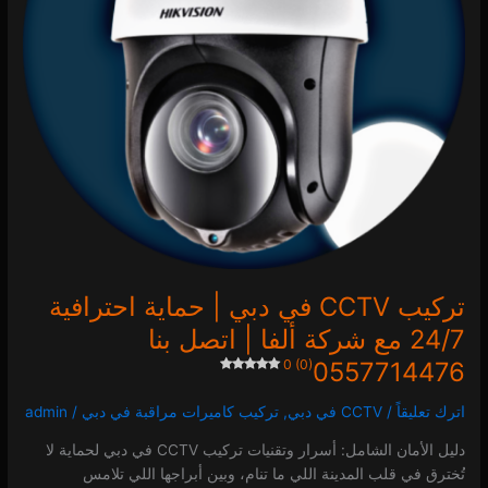
24/7
مع
شركة
ألفا
|
اتصل
بنا
0557714476
0 (0)
تركيب CCTV في دبي | حماية احترافية
24/7 مع شركة ألفا | اتصل بنا
0 (0)
0557714476
اترك تعليقاً
/
CCTV في دبي
,
تركيب كاميرات مراقبة في دبي
/
admin
دليل الأمان الشامل: أسرار وتقنيات تركيب CCTV في دبي لحماية لا
تُخترق في قلب المدينة اللي ما تنام، وبين أبراجها اللي تلامس