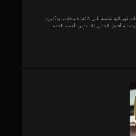
3.57k
3.47k
4.21k
مترو صلاح الدين، فلا تتردد في الاتصال بنا على الرقم 0557714476. نحن نقدم خدمات كهربائية شاملة تلبي كافة احتياجاتك، بدءًا من
 تقديم أفضل الحلول لك. نؤمن بأهمية الخدمة