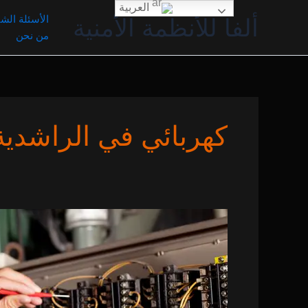
خطي
العربية
الأسئلة الشا
ألفا للأنظمة الأمنية
لى
من نحن
لمحتوى
كهربائي في الراشدية
كهربائي
في
مترو
صلاح
الدين