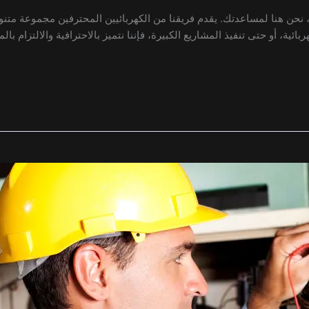
 نحن هنا لمساعدتك. يقدم فريقنا من الكهربائيين المحترفين مجموعة متنو
ائية، أو حتى تنفيذ المشاريع الكبيرة، فإننا نتميز بالاحترافية والالتزام با