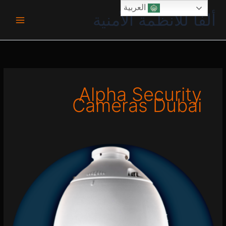
خطي
العربية
ألفا للأنظمة الأمنية
لى
لمحتوى
Alpha Security
Cameras Dubai
أفضل
شركة
تركيب
كاميرات
مراقبة
للمحلات
في