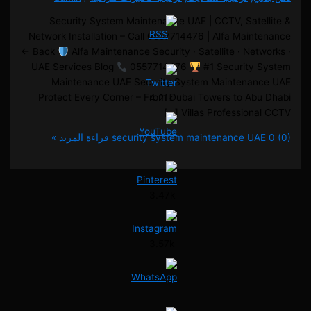
Security System Maintenance UAE | CCTV, Satel
Network Installation – Call 0557714476 | Alfa Maint
← Back
Alfa Maintenance Security · Satellite · Netw
UAE Services Blog
0557714476
#1 Security 
Maintenance UAE Security System Maintenan
Protect Every Corner – From Dubai Towers to Abu
4.21k
Villas Professional C
security system maintenance UA
قراءة المزيد »
3.47k
3.57k