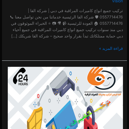
Vision
تركيب جميع انواع كاميرات المراقبة في دبي | شركة الفا |
0557714476 🛡️ شركة الفا الرئيسية خدماتنا من نحن تواصل معنا 📞
0557714476 🏠 العودة للرئيسية 📹 🎥 📷 ⭐ الخبراء الموثوقون في
دبي منذ سنوات تركيب جميع انواع كاميرات المراقبة في جميع أحياء
دبي حماية ممتلكاتك تبدأ بقرار واحد صحيح – شركة الفا شريكك […]
قراءة المزيد »
فني
تركيب
نظام
امني
في
الفجيرة
0 (0)